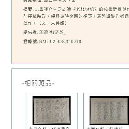
典藏單位:
國立臺灣文學館
摘要:
此篇評介主要談論《老殘遊記》的成書背景與
則抨擊時政，頗具憂時憂國的視野。羅盤讚譽作者
佳作。（文／朱英韶）
提供者:
羅德湛(羅盤)
登錄號:
NMTL20080340018
-相關藏品-