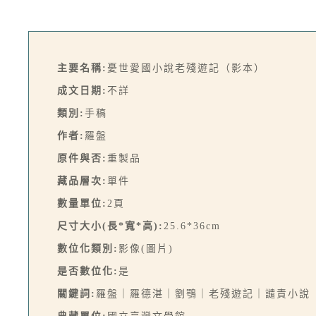
主要名稱:
憂世愛國小說老殘遊記（影本）
成文日期:
不詳
類別:
手稿
作者:
羅盤
原件與否:
重製品
藏品層次:
單件
數量單位:
2頁
尺寸大小(長*寬*高):
25.6*36cm
數位化類別:
影像(圖片)
是否數位化:
是
關鍵詞:
羅盤｜羅德湛｜劉鶚｜老殘遊記｜譴責小說