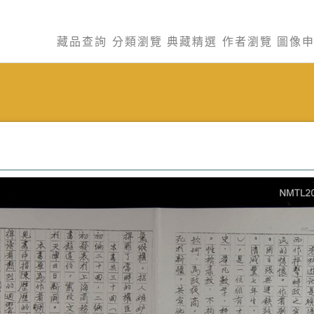
藏品查詢
分類瀏覽
典藏精選
作者瀏覽
圖像