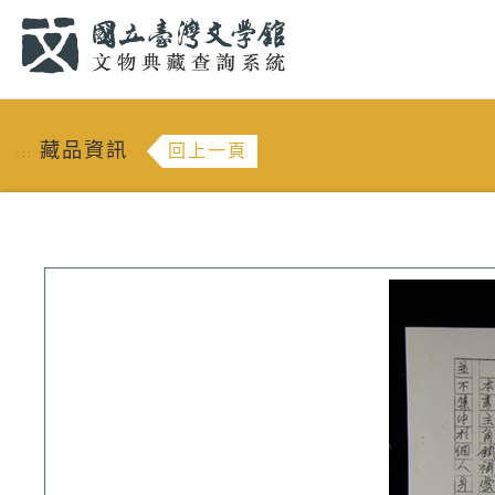
跳到主要內容
:::
藏品資訊
回上一頁
:::