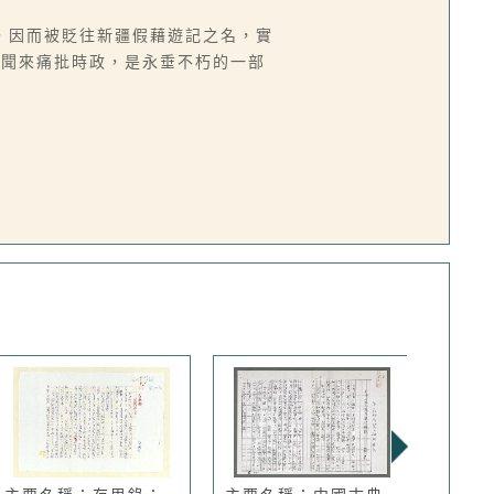
，因而被貶往新疆假藉遊記之名，實
見聞來痛批時政，是永垂不朽的一部