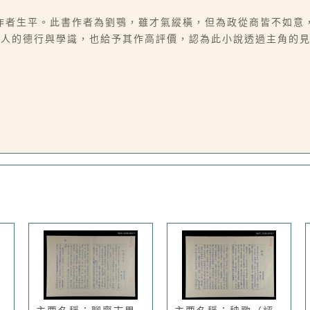
作者生平。此書作者為劉鶚，雖才氣縱橫，但為政從商皆不如意
個人的德行與學識，也給予其作高評價，認為此小說透過主角的