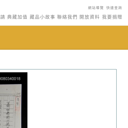
網站導覽
快速查詢
申請
典藏加值
藏品小故事
聯絡我們
開放資料
我要捐贈