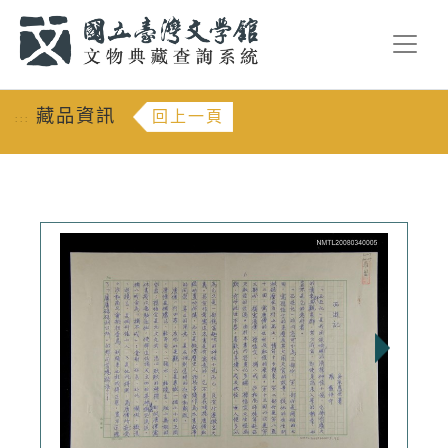
跳到主要內容
:::
藏品資訊
回上一頁
:::