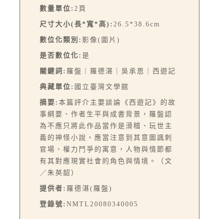
數量單位:
2頁
尺寸大小(長*寬*高):
26.5*38.6cm
數位化類別:
影像(圖片)
是否數位化:
是
關鍵詞:
羅盤｜羅德湛｜吳承恩｜西遊記
典藏單位:
國立臺灣文學館
摘要:
本篇評介主要談論《西遊記》的故
事綱要、作者生平與成書背景，羅盤認
為不應只將此作品當作是滑稽、玩世主
義的神怪小說，應當注意到其意圖諷刺
官場、權力鬥爭的寓意，人物與情節都
有其對應現實社會的角色與情境。（文
／朱英韶）
提供者:
羅德湛(羅盤)
登錄號:
NMTL20080340005