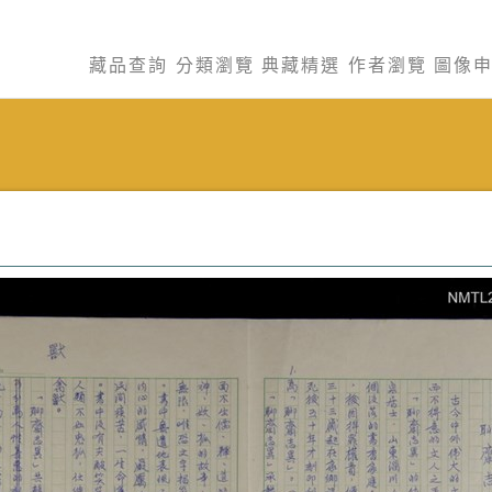
藏品查詢
分類瀏覽
典藏精選
作者瀏覽
圖像