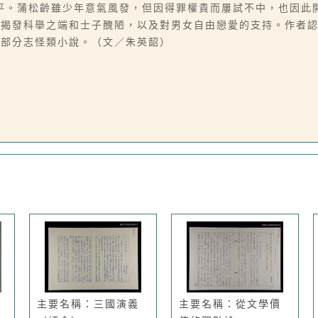
平。蒲松齡雖少年意氣風發，但因得罪權貴而屢試不中，也因此
、揭發科舉之端和士子醜陋，以及對男女自由戀愛的支持。作者
世部分志怪類小說。（文／朱英韶）
主要名稱：三國演義
主要名稱：從文學價