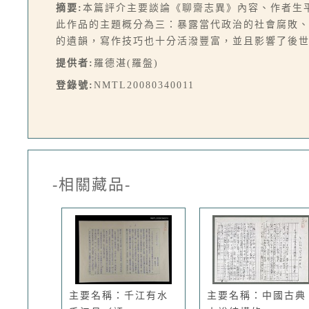
摘要:
本篇評介主要談論《聊齋志異》內容、作者生
此作品的主題概分為三：暴露當代政治的社會腐敗
的遺韻，寫作技巧也十分活潑豐富，並且影響了後
提供者:
羅德湛(羅盤)
登錄號:
NMTL20080340011
-相關藏品-
主要名稱：千江有水
主要名稱：中國古典