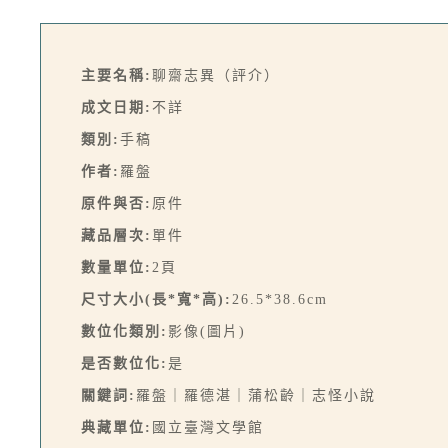
主要名稱:
聊齋志異（評介）
成文日期:
不詳
類別:
手稿
作者:
羅盤
原件與否:
原件
藏品層次:
單件
數量單位:
2頁
尺寸大小(長*寬*高):
26.5*38.6cm
數位化類別:
影像(圖片)
是否數位化:
是
關鍵詞:
羅盤｜羅德湛｜蒲松齡｜志怪小說
典藏單位:
國立臺灣文學館