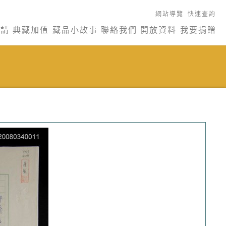
網站導覽
快速查詢
申請
典藏加值
藏品小故事
聯絡我們
開放資料
我要捐贈