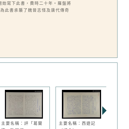
開始寫下此書，費時二十年。羅盤將
認為此書承襲了魏晉志怪及唐代傳奇
主要名稱：評「葛蘭
主要名稱：西遊記
主要