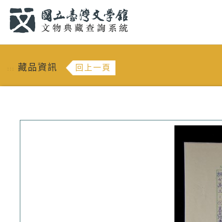
跳到主要內容
:::
藏品資訊
回上一頁
:::