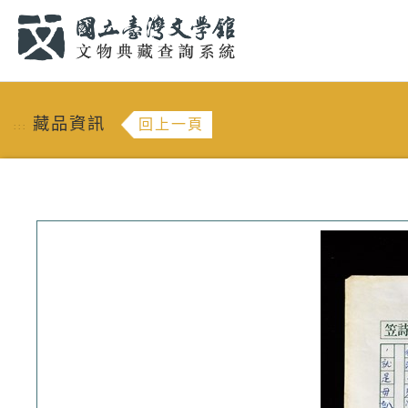
跳到主要內容
:::
藏品資訊
回上一頁
:::