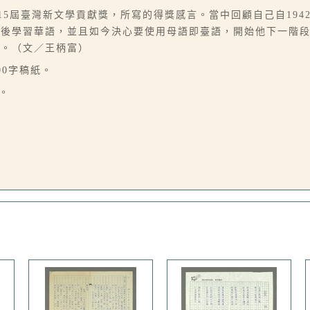
第15屆臺灣新文學貢獻獎，所寫的得獎感言。當中回顧自己自19
戰後學習華語，並且如今決心要使用母語即臺語，開始他下一階
戰。（文／王柄富）
00字稿紙。
。