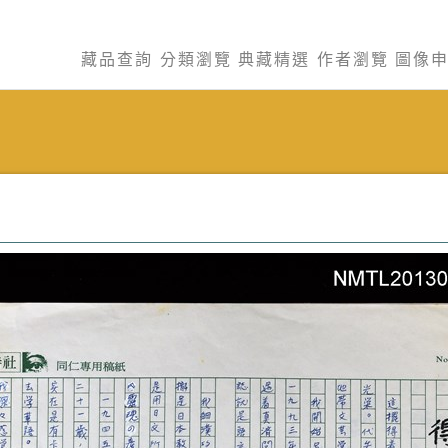
藏品查詢
分類瀏覽
典藏精選
作者瀏覽
圖像