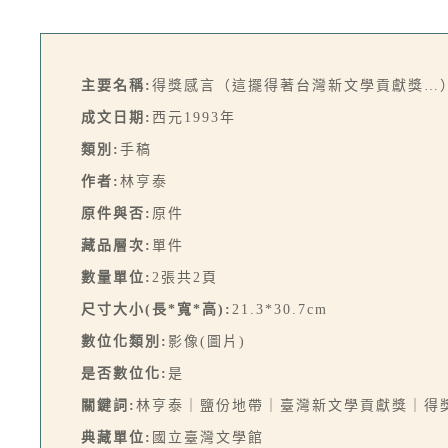
主要名稱:
得獎感言（這擺得著台灣新文學貢獻獎…
成文日期:
西元1993年
類別:
手稿
作者:
林亨泰
原件與否:
原件
藏品層次:
單件
數量單位:
2張共2頁
尺寸大小(長*寬*高):
21.3*30.7cm
數位化類別:
影像(圖片)
是否數位化:
是
關鍵詞:
林亨泰｜鹽份地帶｜臺灣新文學貢獻獎｜得
典藏單位:
國立臺灣文學館