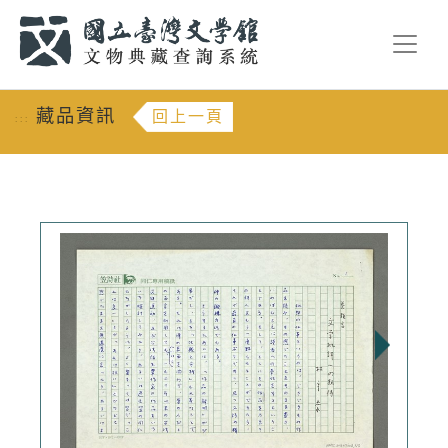
跳到主要內容
:::
藏品資訊
回上一頁
:::