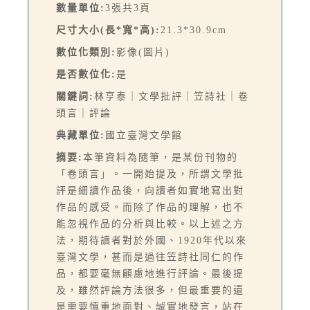
數量單位:
3張共3頁
尺寸大小(長*寬*高):
21.3*30.9cm
數位化類別:
影像(圖片)
是否數位化:
是
關鍵詞:
林亨泰｜文學批評｜笠詩社｜卷
頭言｜評論
典藏單位:
國立臺灣文學館
摘要:
本筆資料為隨筆，是某份刊物的
「卷頭言」。一開始提及，所謂文學批
評是細讀作品後，向讀者如實地寫出對
作品的感受。而除了作品的理解，也不
能忽視作品的分析與比較。以上述之方
法，期待讀者對於外國、1920年代以來
臺灣文學，甚而是過往笠詩社同仁的作
品，都要毫無顧慮地進行評論。最後提
及，雖然評論方法很多，但最重要的還
是需要慎重地面對、誠實地發言，站在