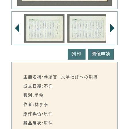
列印
主要名稱:
卷頭言─文学批評への期待
成文日期:
不詳
類別:
手稿
作者:
林亨泰
原件與否:
原件
藏品層次:
單件