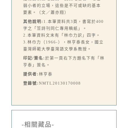
弱小者的立場，這些是不可或缺的基本
要素。（文／蕭亦翔）
其他說明:
1.本筆資料共3頁，書寫於400
字之「笠詩刊同仁專用稿紙」。
2.本筆資料文末有「林巾力訳」四字。
3.林巾力（1966-），林亨泰長女，國立
臺灣師範大學臺灣語文學系教授。
印記/簽名:
於第一頁右下方題名下有「林
亨泰」簽名。
提供者:
林亨泰
登錄號:
NMTL20130170008
-相關藏品-