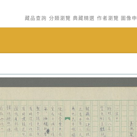
藏品查詢
分類瀏覽
典藏精選
作者瀏覽
圖像