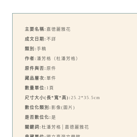
主要名稱:
嘉徳麗雅花
成文日期:
不詳
類別:
手稿
作者:
潘芳格（杜潘芳格）
原件與否:
原件
藏品層次:
單件
數量單位:
1頁
尺寸大小(長*寬*高):
25.2*35.5cm
數位化類別:
影像(圖片)
是否數位化:
是
關鍵詞:
杜潘芳格│嘉德麗雅花
典藏單位:
國立臺灣文學館