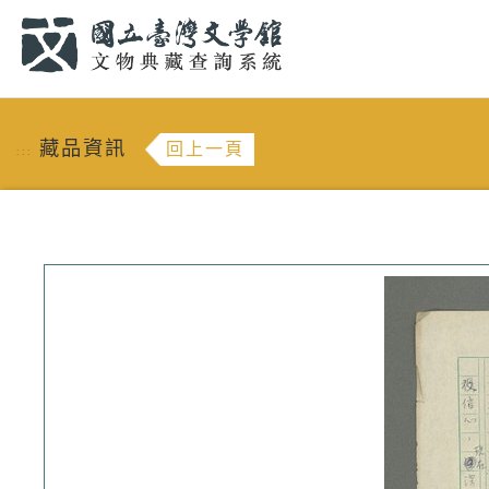
跳到主要內容
:::
藏品資訊
回上一頁
:::