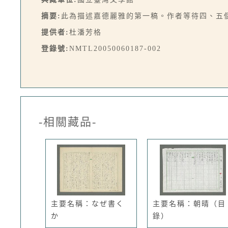
摘要:
此為描述嘉德麗雅的第一稿。作者等待四、五個
提供者:
杜潘芳格
登錄號:
NMTL20050060187-002
-相關藏品-
主要名稱：なぜ書く
主要名稱：朝晴（目
か
錄）