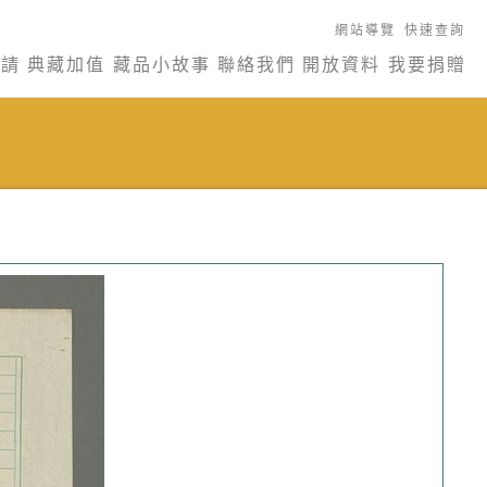
網站導覽
快速查詢
申請
典藏加值
藏品小故事
聯絡我們
開放資料
我要捐贈