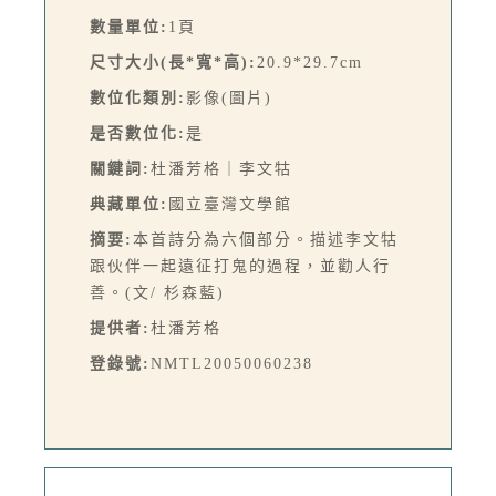
數量單位:
1頁
尺寸大小(長*寬*高):
20.9*29.7cm
數位化類別:
影像(圖片)
是否數位化:
是
關鍵詞:
杜潘芳格｜李文牯
典藏單位:
國立臺灣文學館
摘要:
本首詩分為六個部分。描述李文牯
跟伙伴一起遠征打鬼的過程，並勸人行
善。(文/ 杉森藍)
提供者:
杜潘芳格
登錄號:
NMTL20050060238