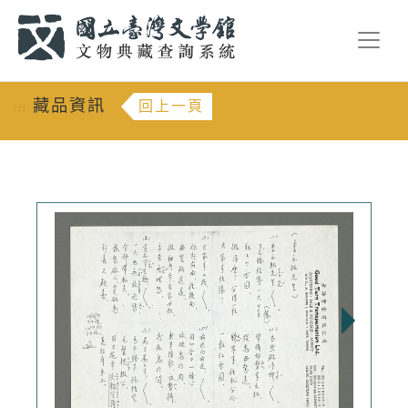
跳到主要內容
:::
藏品資訊
回上一頁
:::