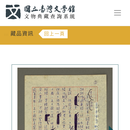
跳到主要內容
:::
藏品資訊
回上一頁
:::