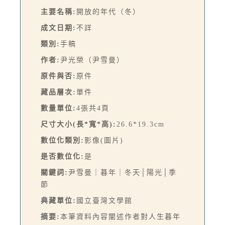
主要名稱:
開放的年代（冬）
成文日期:
不詳
類別:
手稿
作者:
尹光榮（尹雪曼）
原件與否:
原件
藏品層次:
單件
數量單位:
4張共4頁
尺寸大小(長*寬*高):
26.6*19.3cm
數位化類別:
影像(圖片)
是否數位化:
是
關鍵詞:
尹雪曼｜暮年｜冬天│陽光│季
節
典藏單位:
國立臺灣文學館
摘要:
本筆資料內容闡述作者對人生暮年