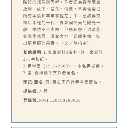
階段的想像與思考。作者認為暮年應該
放開、放下、捨棄、傳遞，不再需要把
所有事情都牢牢掌握在手中，應該要交
棒給年輕的一代，要如同冬天的陽光一
般，雖然不再炙熱，但是和煦、溫暖能
夠融化冰雪，滋潤大地，延續生命，結
出更豐碩的果實。（文／陳柏宇）
其他說明:
1.本筆資料4張共4頁，書寫於
275字稿紙。
2.尹雪曼（1918-2008），本名尹光榮。
3.第1頁標題下有作者署名。
印記/簽名:
第1頁右下角有尹雪曼簽名。
提供者:
方荷
登錄號:
NMTL20160260026