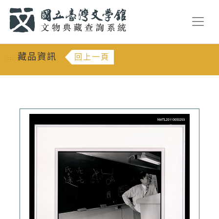
跳到主要內容
:::
藏品資訊
回上一頁
:::