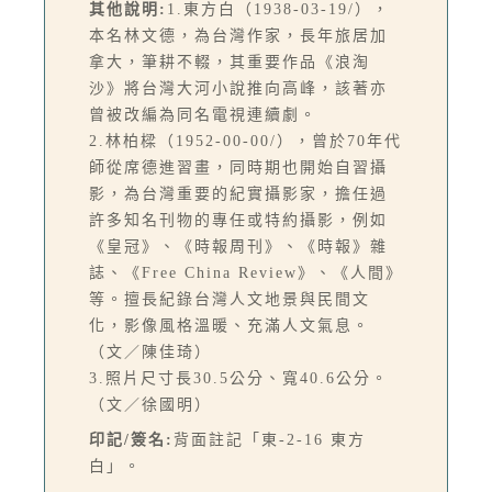
其他說明:
1.東方白（1938-03-19/），
本名林文德，為台灣作家，長年旅居加
拿大，筆耕不輟，其重要作品《浪淘
沙》將台灣大河小說推向高峰，該著亦
曾被改編為同名電視連續劇。
2.林柏樑（1952-00-00/），曾於70年代
師從席德進習畫，同時期也開始自習攝
影，為台灣重要的紀實攝影家，擔任過
許多知名刊物的專任或特約攝影，例如
《皇冠》、《時報周刊》、《時報》雜
誌、《Free China Review》、《人間》
等。擅長紀錄台灣人文地景與民間文
化，影像風格溫暖、充滿人文氣息。
（文／陳佳琦）
3.照片尺寸長30.5公分、寬40.6公分。
（文／徐國明）
印記/簽名:
背面註記「東-2-16 東方
白」。