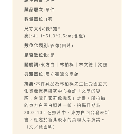
原件與否:
原件
藏品層次:
單件
數量單位:
1張
尺寸大小(長*寬*
高):
41.1*51.3*2.5cm(含框)
數位化類別:
影像(圖片)
是否數位化:
是
關鍵詞:
東方白｜林柏樑｜林文德｜獨照
典藏單位:
國立臺灣文學館
摘要:
本件藏品為林柏樑先生接受國立文
化資產保存研究中心委託「文學的容
顏：台灣作家群像攝影」計畫，所拍攝
的東方白黑白照片一幀，拍攝日期為
2002-10。在照片中，東方白回台發表新
書，應邀於新北淡水的真理大學演講。
（文／徐國明）