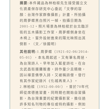
摘要:
本件藏品為林柏樑先生接受國立文
化資產保存研究中心委託「文學的容
顏：台灣作家群像攝影」計畫，所拍攝
的周夢蝶黑白照片一幀，拍攝日期為
2001-12。照片場景為林柏樑於台北臨沂
街的五木攝影工作室，周夢蝶側身坐在
木椅上，窗外投射進來的陽光映照出其
倒影。（文／徐國明）
其他說明:
1.周夢蝶（1921-02-06/2014-
05-01），本名周起述，又有筆名周拯，
為台灣詩人。早年加入藍星詩社，在台
北武昌街擺攤販書，詩作量少且精緻，
因以禪意佛學入詩，又被稱詩僧，發行
有其作家紀錄片《化城再來人》。
2.林柏樑（1952-00-00/），曾於70年代
師從席德進習畫，同時期也開始自習攝
影，為台灣重要的紀實攝影家，擔任過
許多知名刊物的專任或特約攝影，例如