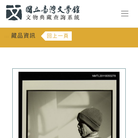
跳到主要內容
:::
藏品資訊
回上一頁
:::