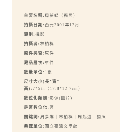
主要名稱:
周夢蝶（獨照）
拍攝日期:
西元2001年12月
類別:
攝影
拍攝者:
林柏樑
原件與否:
原件
藏品層次:
單件
數量單位:
1張
尺寸大小(長*寬*
高):
7*5in（17.8*12.7cm）
數位化類別:
影像(圖片)
是否數位化:
否
關鍵詞:
周夢蝶｜林柏樑｜周起述｜獨照
典藏單位:
國立臺灣文學館