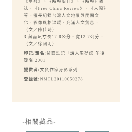
《皇冠》、《時報周刊》、《時報》雜
誌、《Free China Review》、《人間》
等。擅長紀錄台灣人文地景與民間文
化，影像風格溫暖、充滿人文氣息。
（文／陳佳琦）
3.藏品尺寸長17.8公分、寬12.7公分。
（文／徐國明）
印記/簽名:
背面註記「詩人周夢蝶 午後
暖陽 2001
提供者:
文資作家身影系列
登錄號:
NMTL20110050278
-相關藏品-