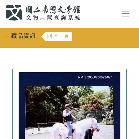
跳到主要內容
:::
藏品資訊
回上一頁
:::