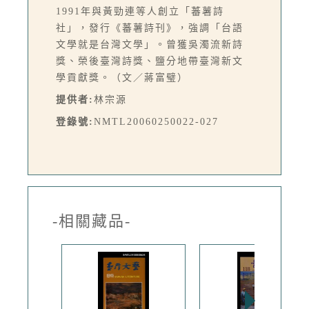
1991年與黃勁連等人創立「蕃薯詩
社」，發行《蕃薯詩刊》，強調「台語
文學就是台灣文學」。曾獲吳濁流新詩
獎、榮後臺灣詩獎、鹽分地帶臺灣新文
學貢獻獎。（文／蔣富璧）
提供者:
林宗源
登錄號:
NMTL20060250022-027
-相關藏品-