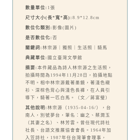
數量單位:
1張
尺寸大小(長*寬*高):
8.9*12.8cm
數位化類別:
影像(圖片)
是否數位化:
否
關鍵詞:
林宗源｜獨照｜生活照｜騎馬
典藏單位:
國立臺灣文學館
摘要:
本件藏品為詩人林宗源之生活照，
拍攝時間為1994年11月28日，拍攝地點
不明。相中林宗源戴著墨鏡，著淺色襯
衫、深棕色背心與淺色長褲，在人員引
導下，騎著一匹白馬。（文／蔣富璧）
其他說明:
林宗源（1935-04-16/），台
南人，別號夢台，筆名：幽之、蔡潤玉
（其妻之名）、林芳雲。曾任現代詩社
社長、台語文推展協會會長。1964年加
入笠詩社，1987年任台灣筆會理事，