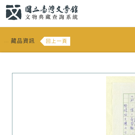
跳到主要內容
:::
藏品資訊
回上一頁
:::