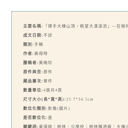
主要名稱:
「揮手大棟山頂，眺望大漢溪流」—在樹
成文日期:
不詳
類別:
手稿
作者:
黃得時
謄稿者:
黃梅珍
原件與否:
原件
藏品層次:
單件
數量單位:
4張共4頁
尺寸大小(長*寬*高):
25.7*34.5cm
數位化類別:
影像(圖片)
是否數位化:
是
關鍵詞:
黃得時｜樹林｜公學校｜樹林釀酒廠｜大棟