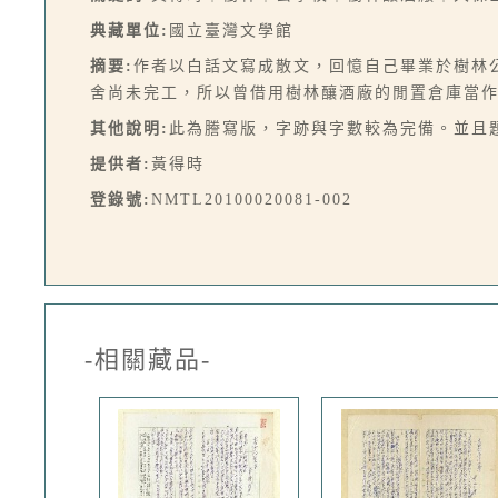
典藏單位:
國立臺灣文學館
摘要:
作者以白話文寫成散文，回憶自己畢業於樹林
舍尚未完工，所以曾借用樹林釀酒廠的閒置倉庫當作
其他說明:
此為謄寫版，字跡與字數較為完備。並且
提供者:
黃得時
登錄號:
NMTL20100020081-002
-相關藏品-