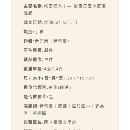
主要名稱:
啥事都有！— 從屈尺國小罷課
說起
成文日期:
民國82年9月3日
類別:
手稿
作者:
尹光榮（尹雪曼）
原件與否:
原件
藏品層次:
單件
數量單位:
4張共4頁
尺寸大小(長*寬*高):
26.6*19.4cm
數位化類別:
影像(圖片)
是否數位化:
是
關鍵詞:
尹雪曼｜罷課｜屈尺國小｜郭為
藩｜蔣經國
典藏單位:
國立臺灣文學館