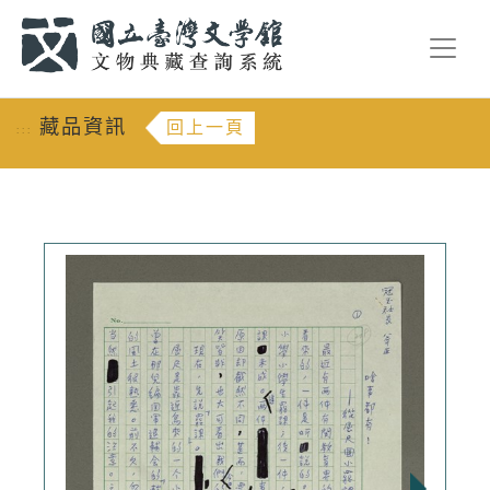
跳到主要內容
:::
藏品資訊
回上一頁
:::