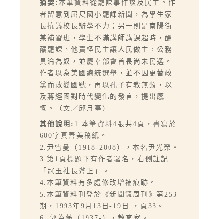
摘要:
本筆資料從罷課事件談及民主。作
者留意到屈尺國小罷課新聞，為學生家
長抗議校長辦學不力；另一則是南陽街
某補習班，學生不滿講師講課超時，醞
釀罷課。他責怪民主讓人民做主，公務
員淪為奴，並慶幸部會首長尚未民選。
作者以為美國總統選舉，並不因更替政
黨而改變國號，再以孔子有教無類，以
及蔣經國對時代變化的發言，提出感
慨。（文／邱月亭）
其他說明:
1.本筆資料4張共4頁，書寫於
600字真善美稿紙。
2.尹雪曼（1918-2008），本名尹光榮。
3.第1頁標題下有作者署名，右側註記
「冠玉社長斧正」。
4.本筆資料有多處修改增補痕跡。
5.本筆資料刊登於《新聞鏡周刊》第253
期，1993年9月13日-19日 ，頁33。
6. 郭為藩（1937-），教育家。