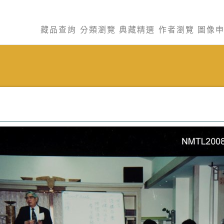
藏品查詢
分類瀏覽
典藏精選
作者瀏覽
圖像