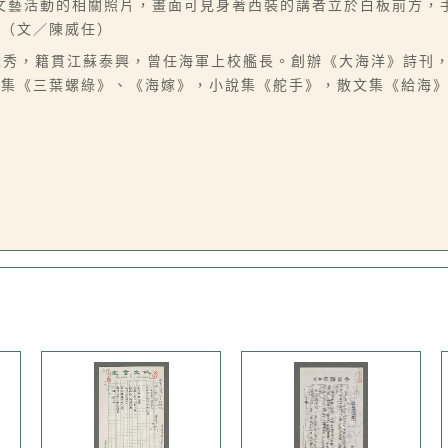
文藝活動的相關照片，畫面可見身著西裝的講者立於白板前方，
。（文／陳威任）
名若儒、朱秀，籍貫江蘇泰興，曾任海軍上校艦長。創辦《大海洋》詩
詩集《三葉螺綠》、《海嫁》，小說集《舵手》，散文集《給海
）