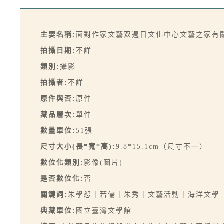
主要名稱:
面對作家文藝双週日文化中心文藝之家有
拍攝日期:
不詳
類別:
攝影
拍攝者:
不詳
原件與否:
原件
藏品層次:
單件
數量單位:
51張
尺寸大小(長*寬*高):
9.8*15.1cm（尺寸不一）
數位化類別:
影像(圖片)
是否數位化:
否
關鍵詞:
朱學恕｜若儒｜朱秀｜文藝活動｜海洋文學
典藏單位:
國立臺灣文學館