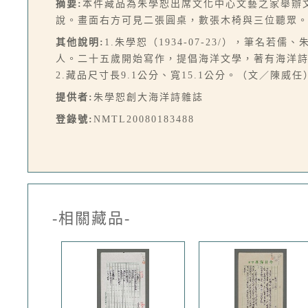
摘要:
本件藏品為朱學恕出席文化中心文藝之家舉辦
說。畫面右方可見二張圓桌，數張木椅與三位聽眾
其他說明:
1.朱學恕（1934-07-23/），筆
人。二十五歲開始寫作，提倡海洋文學，著有海洋
2.藏品尺寸長9.1公分、寬15.1公分。（文／陳威任
提供者:
朱學恕創大海洋詩雜誌
登錄號:
NMTL20080183488
-相關藏品-