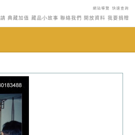
網站導覽
快速查詢
申請
典藏加值
藏品小故事
聯絡我們
開放資料
我要捐贈