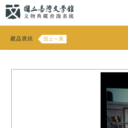
跳到主要內容
:::
藏品資訊
回上一頁
:::