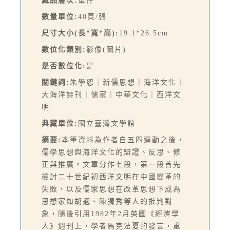
藏品層次:
單件
數量單位:
40頁/張
尺寸大小(長*寬*高):
19.1*26.5cm
數位化類別:
影像(圖片)
是否數位化:
是
關鍵詞:
朱學恕｜新儒思想｜海洋文化｜
大海洋詩刊｜儒家｜中華文化｜西洋文
明
典藏單位:
國立臺灣文學館
摘要:
本筆資料為作者自五四運動之後，
儒學思想與海洋文化的辯證、反思、修
正與推廣。文章分作七段，第一段首先
檢討二十世紀初西洋文明在中國變革的
失敗，以及儒家思想在改革思想下成為
思想家如胡適、陳獨秀等人的批判對
象，隨後引用1982年2月英國《經濟學
人》週刊上，學者馬克法夏的發言，重