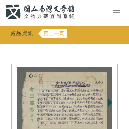
跳到主要內容
:::
藏品資訊
回上一頁
:::