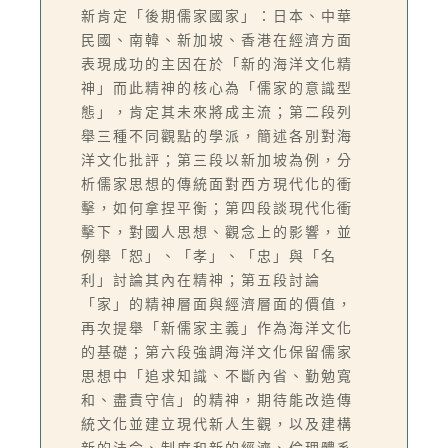
新肯定「後期儒家國家」：日本、中華
民國、南韓、新加坡、香港在經濟方面
表現成功的主因在於「新的海洋文化精
神」而此精神的核心為「儒家的意識型
態」，肯定其未來將成主流；第二段列
舉三種不同觀點的學派，簡述各別對海
洋文化批評；第三段以新加坡為例，分
析儒家思想的傳統面對西方現代化的衝
擊，如何拿捏平衡；第四段談現代化衝
擊下，對國人思想、觀念上的影響，並
例舉「恕」、「孝」、「忠」與「名
利」討論其內在精神；第五段討論
「家」的精神層面與經濟層面的價值，
再次提舉「新儒家主義」作為海洋文化
的基礎；第六段強調海洋文化保留儒家
思想中「追求知識、不斷內省、勤勉寬
和、盡責守信」的精神，期待能改造傳
統文化並建立現代新人生觀，以及建構