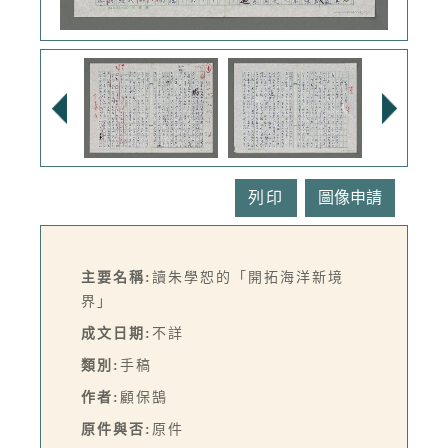
列印
主要名稱:
讀朱學恕的「開拓海洋新境
界」
成文日期:
不詳
類別:
手稿
作者:
顧保鵠
原件與否:
原件