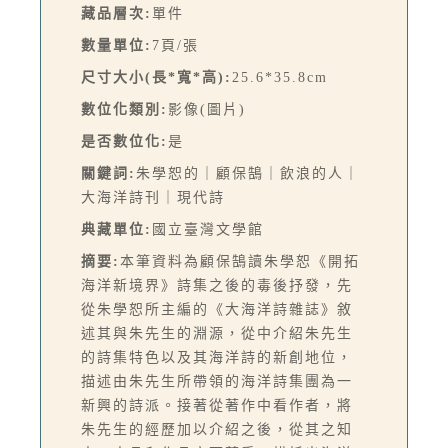
藏品層次:
單件
數量單位:
7頁/張
尺寸大小(長*寬*高):
25.6*35.8cm
數位化類別:
影像(圖片)
是否數位化:
是
關鍵詞:
朱學恕的｜顧保鵠｜飲浪的人｜
大海洋詩刊｜現代詩
典藏單位:
國立臺灣文學館
摘要:
本筆資料為顧保鵠讀朱學恕《開拓
海洋新境界》詩集之後的毒後抒發，先
從朱學恕所主編的《大海洋詩雜誌》敘
述其與朱先生的淵源，從中介紹朱先生
的詩集特色以及其海洋詩的新創地位，
描述由朱先生所帶領的海洋詩集團為一
新興的詩派。接著從著作中看作者，將
朱先生的經歷加以介紹之後，從其之知