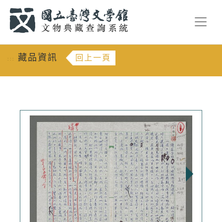
跳到主要內容
:::
藏品資訊
回上一頁
:::