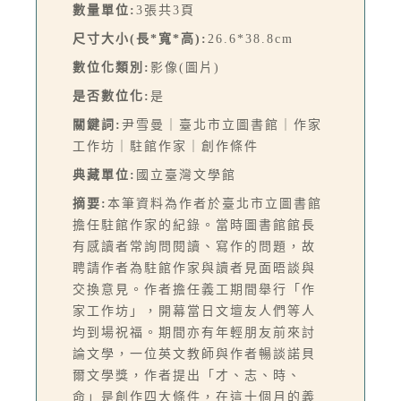
數量單位:
3張共3頁
尺寸大小(長*寬*高):
26.6*38.8cm
數位化類別:
影像(圖片)
是否數位化:
是
關鍵詞:
尹雪曼｜臺北市立圖書館｜作家
工作坊｜駐館作家｜創作條件
典藏單位:
國立臺灣文學館
摘要:
本筆資料為作者於臺北市立圖書館
擔任駐館作家的紀錄。當時圖書館館長
有感讀者常詢問閱讀、寫作的問題，故
聘請作者為駐館作家與讀者見面晤談與
交換意見。作者擔任義工期間舉行「作
家工作坊」，開幕當日文壇友人們等人
均到場祝福。期間亦有年輕朋友前來討
論文學，一位英文教師與作者暢談諾貝
爾文學獎，作者提出「才、志、時、
命」是創作四大條件，在這十個月的義