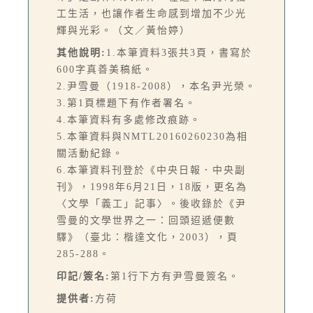
工生活，也讓作者生命感到增加不少光
輝與光彩。（文／黃怡婷）
其他說明:
1.本筆資料3張共3頁，書寫於
600字真善美稿紙。
2.尹雪曼（1918-2008），本名尹光榮。
3.第1頁標題下有作者署名。
4.本筆資料有多處修改痕跡。
5.本筆資料與NMTL20160260230為相
關活動紀錄。
6.本筆資料刊登於《中央日報．中央副
刊》，1998年6月21日，18版，更名為
〈文學「義工」記事〉。後收錄於《尹
雪曼的文學世界之一：回頭迢遞便數
驛》（臺北：楷達文化，2003），頁
285-288。
印記/簽名:
第1行下方有尹雪曼簽名。
提供者:
方荷