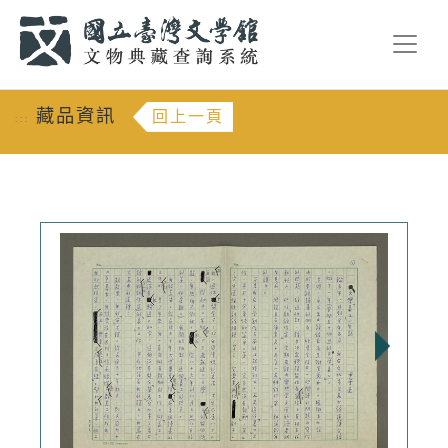
跳到主要內容
:::
藏品資訊
回上一頁
:::