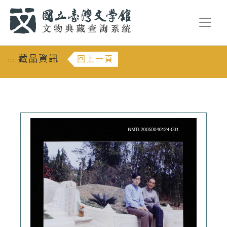
跳到主要內容
:::
藏品資訊
回上一頁
:::