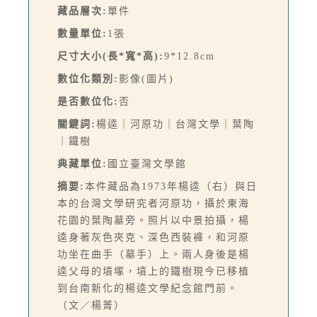
藏品層次:
單件
數量單位:
1張
尺寸大小(長*寬*高):
9*12.8cm
數位化類別:
影像(圖片)
是否數位化:
否
關鍵詞:
楊逵｜河原功｜台灣文學｜葉陶
｜鐵樹
典藏單位:
國立臺灣文學館
摘要:
本件藏品為1973年楊逵（右）與日
本的台灣文學研究者河原功，攝於東海
花園的葉陶墓旁。照片以中景拍攝，楊
逵身著灰色夾克、深色西裝褲，和河原
功坐在曲手（墓手）上。兩人身後是楊
逵父母的墳塚，墳上的鐵樹現今已移植
到台南新化的楊逵文學紀念館門前。
（文／楊菁）