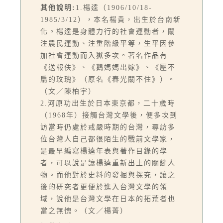
其他說明:
1.楊逵（1906/10/18-
1985/3/12），本名楊貴，出生於台南新
化。楊逵是身體力行的社會運動者，關
注農民運動、注重階級平等，生平因參
加社會運動而入獄多次。著名作品有
《送報伕》、《鵝媽媽出嫁》、《壓不
扁的玫瑰》（原名《春光關不住》）。
（文／陳柏宇）
2.河原功出生於日本東京都，二十歲時
（1968年）接觸台灣文學後，便多次到
訪當時仍處於戒嚴時期的台灣，尋訪多
位台灣人自己都很陌生的戰前文學家，
是最早編寫楊逵年表與著作目錄的學
者，可以說是讓楊逵重新出土的關鍵人
物。而他對於史料的發掘與探究，讓之
後的研究者更便於進入台灣文學的領
域，說他是台灣文學在日本的拓荒者也
當之無愧。（文／楊菁）