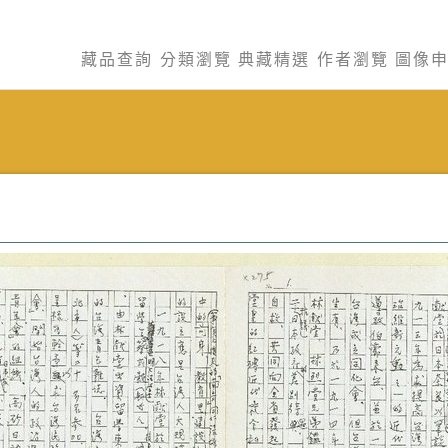
藏品查詢
分類瀏覽
典藏精選
作者瀏覽
圖像