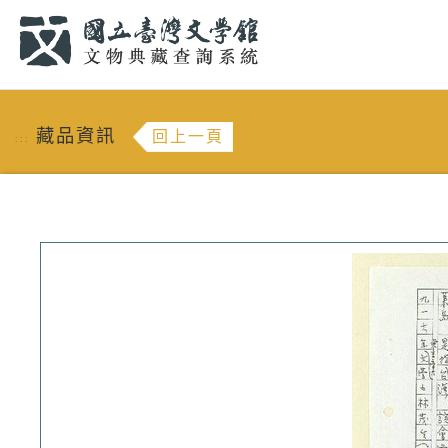
跳到主要內容
:::
藏品資訊
回上一頁
:::