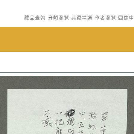
藏品查詢
分類瀏覽
典藏精選
作者瀏覽
圖像