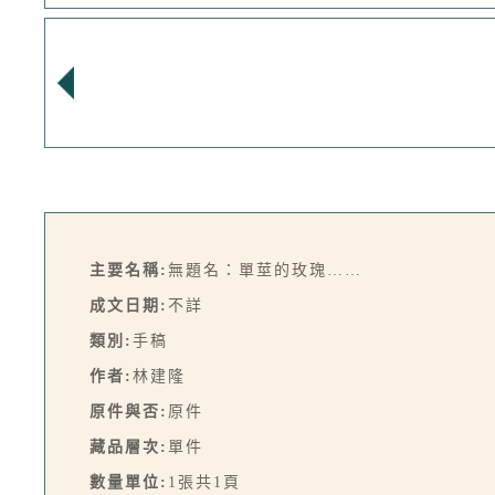
主要名稱:
無題名：單莖的玫瑰……
成文日期:
不詳
類別:
手稿
作者:
林建隆
原件與否:
原件
藏品層次:
單件
數量單位:
1張共1頁