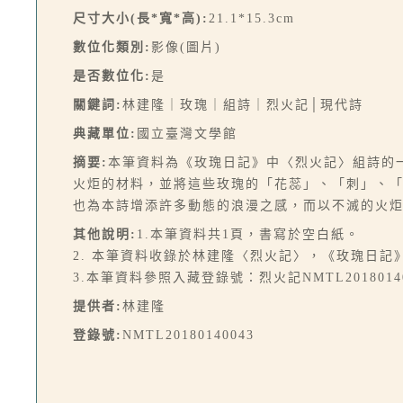
尺寸大小(長*寬*高):
21.1*15.3cm
數位化類別:
影像(圖片)
是否數位化:
是
關鍵詞:
林建隆｜玫瑰｜組詩｜烈火記│現代詩
典藏單位:
國立臺灣文學館
摘要:
本筆資料為《玫瑰日記》中〈烈火記〉組詩的
火炬的材料，並將這些玫瑰的「花蕊」、「刺」、
也為本詩增添許多動態的浪漫之感，而以不滅的火
其他說明:
1.本筆資料共1頁，書寫於空白紙。
2. 本筆資料收錄於林建隆〈烈火記〉，《玫瑰日記》
3.本筆資料參照入藏登錄號：烈火記NMTL2018014
提供者:
林建隆
登錄號:
NMTL20180140043