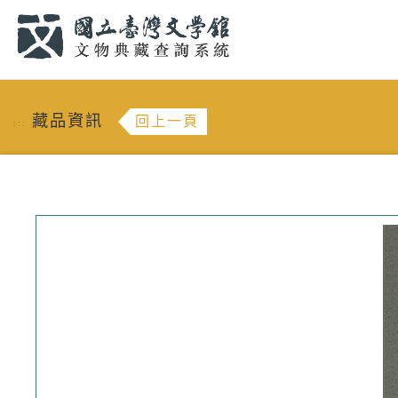
跳到主要內容
:::
藏品資訊
回上一頁
:::