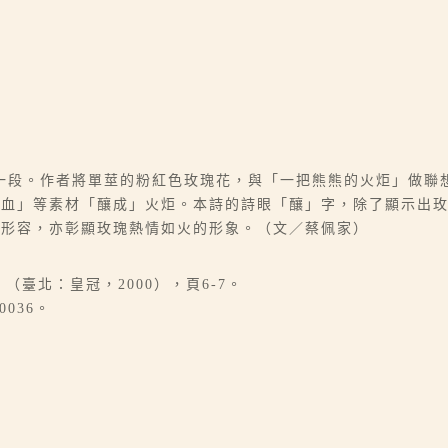
一段。作者將單莖的粉紅色玫瑰花，與「一把熊熊的火炬」做聯
「血」等素材「釀成」火炬。本詩的詩眼「釀」字，除了顯示出
炬形容，亦彰顯玫瑰熱情如火的形象。（文／蔡佩家）
（臺北：皇冠，2000），頁6-7。
0036。