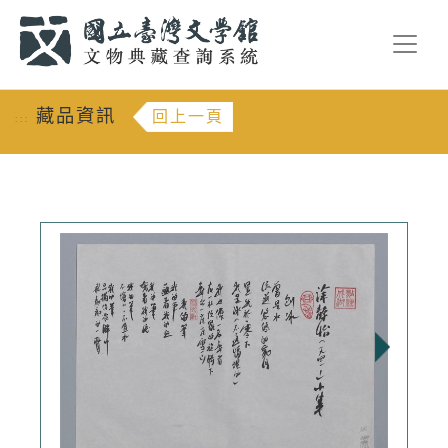
跳到主要內容
:::
藏品資訊
回上一頁
:::