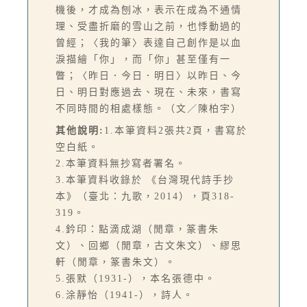
機後，才成為刨冰，表示在成為不通情
理、受盡折磨的雪山之前，也悸動過的
曾經；〈我的筆〉表達自己創作是以血
淚描繪「你」，而「你」甚至僅有一
瞥；〈昨日．今日．明日〉以昨日、今
日、明日對應過去、現在、未來，書寫
不同時間的相處樣態。（文／陳柏宇）
其他說明:
1.本筆資料2張共2頁，書寫於
空白紙。
2.本筆資料無抄寫者署名。
3.本筆資料收錄於 《台灣現代詩手抄
本》（臺北：九歌，2014），頁318-
319。
4.鈐印：點滴成湖（閒章，篆書朱
文）、回鄉（閒章，古文朱文）、繆思
軒（閒章，篆書朱文）。
5.張默（1931-），本名張德中。
6.涂靜怡（1941-），詩人。