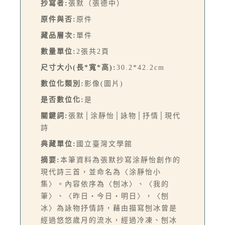
抄寫者:
張默（張德中）
原件與否:
原件
藏品層次:
單件
數量單位:
2張共2頁
尺寸大小(長*寬*高):
30.2*42.2cm
數位化類別:
影像(圖片)
是否數位化:
是
關鍵詞:
張默│涂靜怡│詠物│抒情│現代
詩
典藏單位:
國立臺灣文學館
摘要:
本筆資料為張默抄寫涂靜怡創作的
現代詩三首，並命名為〈涂靜怡小
集〉。內容依序為〈刨冰〉、〈我的
筆〉、〈昨日‧今日‧明日〉，〈刨
冰〉為詠物抒情詩，藉由描寫刨冰曾是
經過悠悠歲月的流水，經過冷凍、刨冰