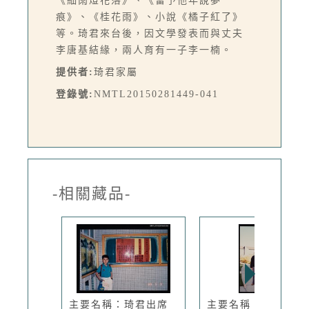
《細雨燈花落》、《留予他年說夢
痕》、《桂花雨》、小說《橘子紅了》
等。琦君來台後，因文學發表而與丈夫
李唐基結緣，兩人育有一子李一楠。
提供者:
琦君家屬
登錄號:
NMTL20150281449-041
-相關藏品-
主要名稱：琦君出席
主要名稱：李唐基於