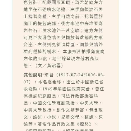
色包鞋，配戴圓形耳環。琦君朝向左方
地坐在石砌噴水池邊，左手向後於石面
上撐著身體，右手自然向前，托著置於
腿上的提包底部。後方水池中央堆著奇
岩怪石，噴水池外一片空曠；遠方左側
可見巨大淺色牆面與擺放著盆栽的方形
台座，右側則見斜頂房屋、圍牆與牆外
並列種植的樹木。 本張照片拍攝角度向
左傾約45度，地平線呈現左低右高狀
態。（文／黃昭雪）
其他說明:
琦君（1917-07-24/2006-06-
07），本名潘希珍，出生於中國浙江省
永嘉縣，1949年隨國民政府來台，曾任
高檢處紀錄股長、司法行政部編審科
長、中國文化學院副教授、中央大學、
中興大學教授。創作文類豐富，包含散
文、論述、小說、兒童文學、翻譯、詞
論等。著名作品有散文集《煙愁》、