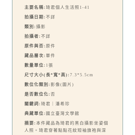
主要名稱:
琦君個人生活照1-41
拍攝日期:
不詳
類別:
攝影
拍攝者:
不詳
原件與否:
原件
藏品層次:
單件
數量單位:
1張
尺寸大小(長*寬*高):
7.3*5.5cm
數位化類別:
影像(圖片)
是否數位化:
否
關鍵詞:
琦君｜潘希珍
典藏單位:
國立臺灣文學館
摘要:
本件藏品為琦君的黑白攝影坐姿個
人照。琦君穿著點點花紋短袖旗袍與深