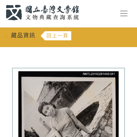
跳到主要內容
:::
藏品資訊
回上一頁
:::