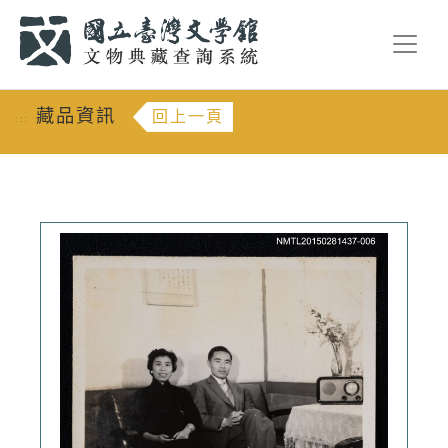
跳到主要內容
:::
藏品資訊
回上一頁
:::