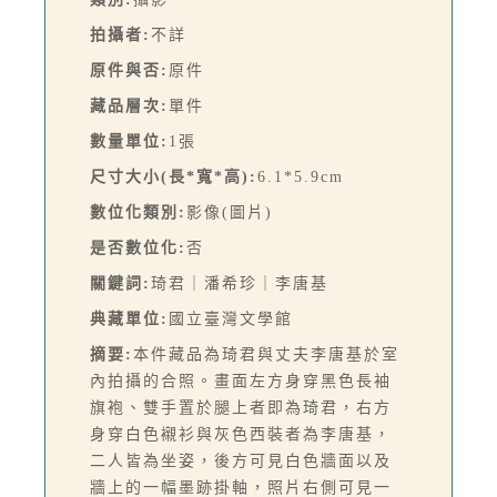
拍攝者:
不詳
原件與否:
原件
藏品層次:
單件
數量單位:
1張
尺寸大小(長*寬*高):
6.1*5.9cm
數位化類別:
影像(圖片)
是否數位化:
否
關鍵詞:
琦君｜潘希珍｜李唐基
典藏單位:
國立臺灣文學館
摘要:
本件藏品為琦君與丈夫李唐基於室
內拍攝的合照。畫面左方身穿黑色長袖
旗袍、雙手置於腿上者即為琦君，右方
身穿白色襯衫與灰色西裝者為李唐基，
二人皆為坐姿，後方可見白色牆面以及
牆上的一幅墨跡掛軸，照片右側可見一