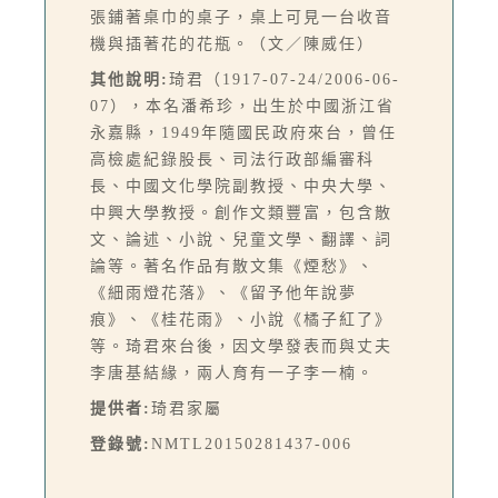
張鋪著桌巾的桌子，桌上可見一台收音
機與插著花的花瓶。（文／陳威任）
其他說明:
琦君（1917-07-24/2006-06-
07），本名潘希珍，出生於中國浙江省
永嘉縣，1949年隨國民政府來台，曾任
高檢處紀錄股長、司法行政部編審科
長、中國文化學院副教授、中央大學、
中興大學教授。創作文類豐富，包含散
文、論述、小說、兒童文學、翻譯、詞
論等。著名作品有散文集《煙愁》、
《細雨燈花落》、《留予他年說夢
痕》、《桂花雨》、小說《橘子紅了》
等。琦君來台後，因文學發表而與丈夫
李唐基結緣，兩人育有一子李一楠。
提供者:
琦君家屬
登錄號:
NMTL20150281437-006