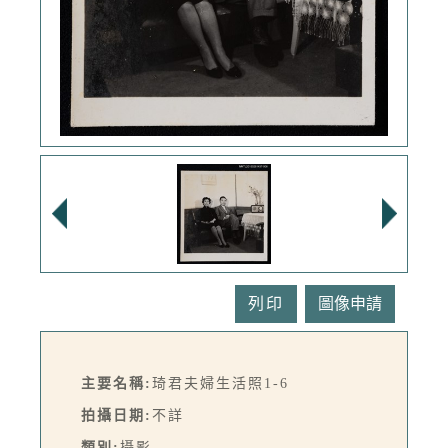
列印
主要名稱:
琦君夫婦生活照1-6
拍攝日期:
不詳
類別:
攝影