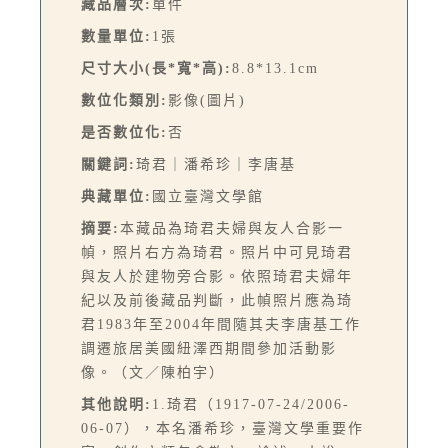
藏品層次:
單件
數量單位:
1張
尺寸大小(長*寬*高):
8.8*13.1cm
數位化類別:
影像(圖片)
是否數位化:
否
關鍵詞:
琦君｜潘希珍｜李唐基
典藏單位:
國立臺灣文學館
摘要:
本藏品為琦君夫婦與友人合影一
幀，照片右方為琦君。照片中可見琦君
與友人於建物旁合影。依照琦君夫婦年
紀以及前後藏品判斷，此幀照片應為琦
君1983年至2004年間隨其夫李唐基工作
調遷旅居美國紐澤西期間參加活動影
像。（文／陳柏宇）
其他說明:
1.琦君（1917-07-24/2006-
06-07），本名潘希珍，臺灣文學重要作