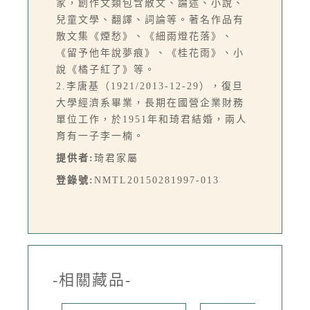
家，創作文類包含散文、論述、小說、
兒童文學、翻譯、詞論等。著名作品有
散文集《煙愁》、《細雨燈花落》、
《留予他年說夢痕》、《桂花雨》、小
說《橘子紅了》等。
2.李唐基（1921/2013-12-29），復旦
大學經濟系畢業，長期在國營企業財務
單位工作，於1951年和琦君結婚，兩人
育有一子李一楠。
提供者:
琦君家屬
登錄號:
NMTL20150281997-013
-相關藏品-