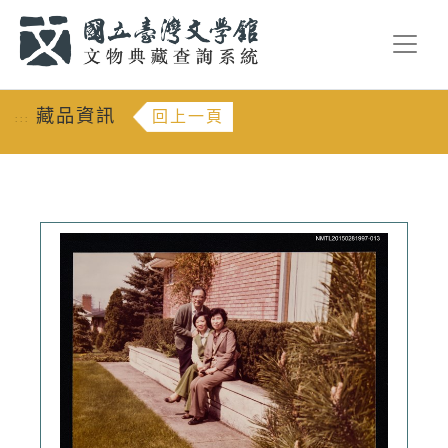
跳到主要內容
:::
藏品資訊
回上一頁
:::