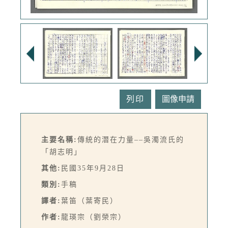
列印
主要名稱:
傳統的潛在力量––吳濁流氏的
「胡志明」
其他:
民國35年9月28日
類別:
手稿
譯者:
葉笛（葉寄民）
作者:
龍瑛宗（劉榮宗）