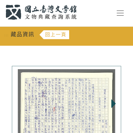
跳到主要內容
:::
藏品資訊
回上一頁
:::