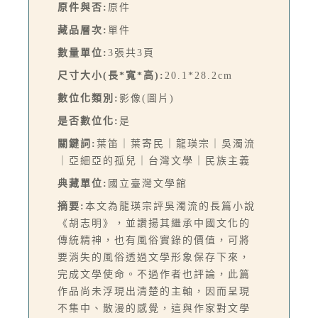
原件與否:
原件
藏品層次:
單件
數量單位:
3張共3頁
尺寸大小(長*寬*高):
20.1*28.2cm
數位化類別:
影像(圖片)
是否數位化:
是
關鍵詞:
葉笛｜葉寄民｜龍瑛宗｜吳濁流
｜亞細亞的孤兒｜台灣文學｜民族主義
典藏單位:
國立臺灣文學館
摘要:
本文為龍瑛宗評吳濁流的長篇小說
《胡志明》，並讚揚其繼承中國文化的
傳統精神，也有風俗實錄的價值，可將
要消失的風俗透過文學形象保存下來，
完成文學使命。不過作者也評論，此篇
作品尚未浮現出清楚的主軸，因而呈現
不集中、散漫的感覺，這與作家對文學