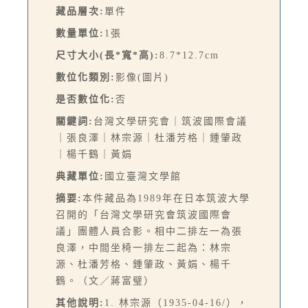
藏品層次:
單件
數量單位:
1張
尺寸大小(長*寬*高):
8.7*12.7cm
數位化類別:
影像(圖片)
是否數位化:
否
關鍵詞:
台灣文學研究會｜筑波國際會議
｜張良澤｜林宗源｜杜潘芳格｜鍾肇政
｜楊千鶴｜黃娟
典藏單位:
國立臺灣文學館
摘要:
本件藏品為1989年在日本筑波大學
召開的「台灣文學研究會筑波國際會
議」團體人員合影。相中二排左一為張
良澤，中間坐椅一排左二起為：林宗
源、杜潘芳格、鍾肇政、黃娟、楊千
鶴。（文／蔣富璧）
其他說明:
1. 林宗源（1935-04-16/），