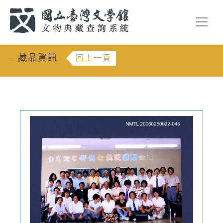
跳到主要內容
:::
藏品資訊
回上一頁
:::