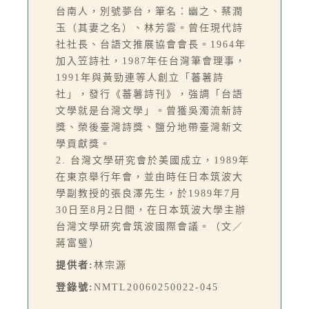
台南人，別號夢台，筆名：幽之、蔡潤
玉（其妻之名）、林芳雲。曾任現代詩
社社長、台語文推展協會會長。1964年
加入笠詩社，1987年任台灣筆會理事，
1991年與黃勁連等人創立「蕃薯詩
社」，發行《蕃薯詩刊》，強調「台語
文學就是台灣文學」。曾獲吳濁流新詩
獎、榮後臺灣詩獎、鹽分地帶臺灣新文
學貢獻獎。
2. 台灣文學研究會於美國成立，1989年
在東京舉行年會，並由時任日本筑波大
學副教授的張良澤先生，於1989年7月
30日至8月2日間，在日本筑波大學主辦
台灣文學研究會筑波國際會議。（文／
蔣富璧）
提供者:
林宗源
登錄號:
NMTL20060250022-045