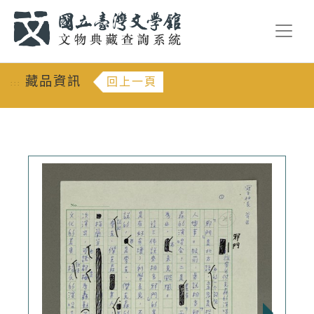
跳到主要內容
:::
藏品資訊
回上一頁
:::