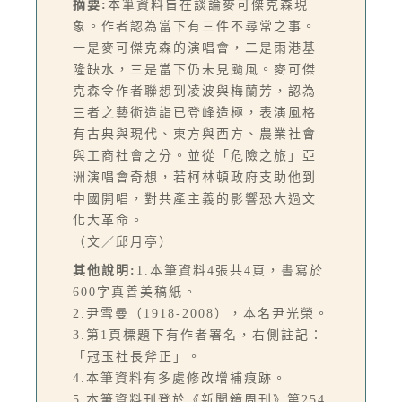
摘要:
本筆資料旨在談論麥可傑克森現
象。作者認為當下有三件不尋常之事。
一是麥可傑克森的演唱會，二是雨港基
隆缺水，三是當下仍未見颱風。麥可傑
克森令作者聯想到凌波與梅蘭芳，認為
三者之藝術造詣已登峰造極，表演風格
有古典與現代、東方與西方、農業社會
與工商社會之分。並從「危險之旅」亞
洲演唱會奇想，若柯林頓政府支助他到
中國開唱，對共產主義的影響恐大過文
化大革命。
（文／邱月亭）
其他說明:
1.本筆資料4張共4頁，書寫於
600字真善美稿紙。
2.尹雪曼（1918-2008），本名尹光榮。
3.第1頁標題下有作者署名，右側註記：
「冠玉社長斧正」。
4.本筆資料有多處修改增補痕跡。
5.本筆資料刊登於《新聞鏡周刊》第254