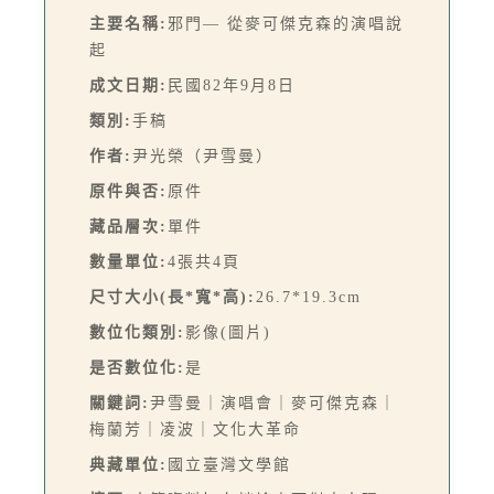
主要名稱:
邪門— 從麥可傑克森的演唱說
起
成文日期:
民國82年9月8日
類別:
手稿
作者:
尹光榮（尹雪曼）
原件與否:
原件
藏品層次:
單件
數量單位:
4張共4頁
尺寸大小(長*寬*高):
26.7*19.3cm
數位化類別:
影像(圖片)
是否數位化:
是
關鍵詞:
尹雪曼｜演唱會｜麥可傑克森｜
梅蘭芳｜凌波｜文化大革命
典藏單位:
國立臺灣文學館