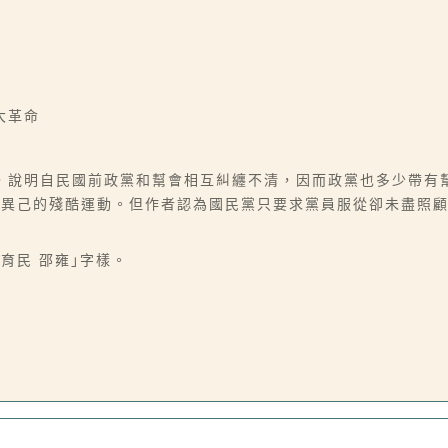
大革命
，說明自民國前政黨和幫會相互糾纏不清，因而政黨也多少帶有
清異己的殘酷運動。但作者認為國民黨只要求黨員服從卻未盡照
育民 邵雍｣字樣。