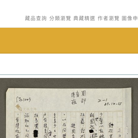
藏品查詢
分類瀏覽
典藏精選
作者瀏覽
圖像