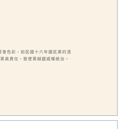
幫會色彩，如民國十六年國民黨的清
顧黨員責任，致使黨越趨威權統治。