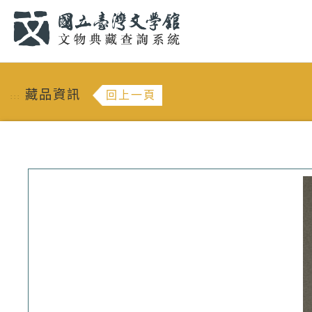
跳到主要內容
:::
藏品資訊
回上一頁
:::