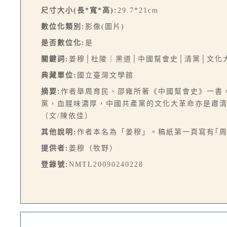
尺寸大小(長*寬*高):
29.7*21cm
數位化類別:
影像(圖片)
是否數位化:
是
關鍵詞:
姜穆│杜陵｜黑道│中國幫會史│清黨│文化
典藏單位:
國立臺灣文學館
摘要:
作者舉周育民、邵雍所著《中國幫會史》一書
黨，血腥味濃厚，中國共產黨的文化大革命亦是肅
（文/陳依佳）
其他說明:
作者本名為「姜穆」。稿紙第一頁寫有｢周
提供者:
姜穆（牧野）
登錄號:
NMTL20090240228