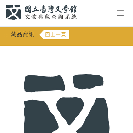
跳到主要內容
:::
藏品資訊
回上一頁
:::