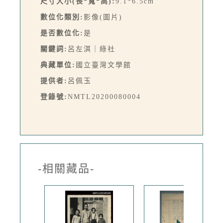
尺寸大小(長*寬*高):
9.1*6.5cm
數位化類別:
影像(圖片)
是否數位化:
是
關鍵詞:
呂左淇｜綠社
典藏單位:
國立臺灣文學館
提供者:
呂佩玉
登錄號:
NMTL20200080004
-相關藏品-