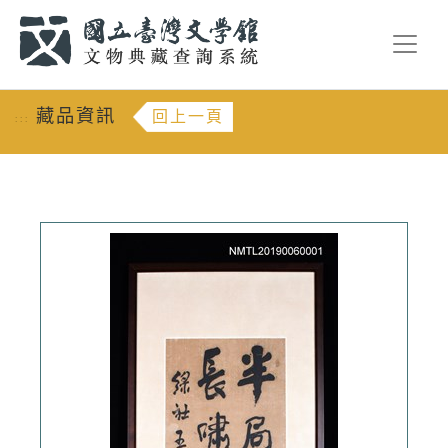
跳到主要內容
:::
藏品資訊
回上一頁
:::