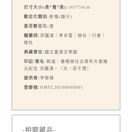
尺寸大小(長*寬*高):
163*54cm
數位化類別:
影像(圖片)
是否數位化:
是
關鍵詞:
洪鐵濤｜李步雲｜綠社｜行書｜
南社
典藏單位:
國立臺灣文學館
印記/簽名:
款識：書贈綠社五周年大會掄
元紀念 洪鐵濤。（文／莊千慧）
提供者:
李筱峰
登錄號:
NMTL20190060001
-相關藏品-