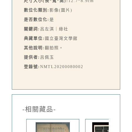
尺寸大小(長*寬*高):
12.7*8.9cm
數位化類別:
影像(圖片)
是否數位化:
是
關鍵詞:
呂左淇｜綠社
典藏單位:
國立臺灣文學館
其他說明:
翻拍照。
提供者:
呂佩玉
登錄號:
NMTL20200080002
-相關藏品-