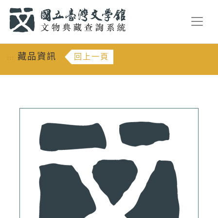
跳到主要內容
:::
藏品資訊
回上一頁
:::