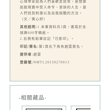
心理學家認為人們喜歡走迷宮，是想要
逃脫現實中受人命令、安排的人生，是
人們找到刺激以及自我挑戰的方法。
（文／黃心妤）
其他說明:
1.本筆資料共3頁，書寫於全
球牌600字稿紙。
2.右側有鉛筆註記「已影印」。
印記/簽名:
第1頁右下角有趙雲簽名。
提供者:
趙雲
登錄號:
NMTL20150270013
-相關藏品-