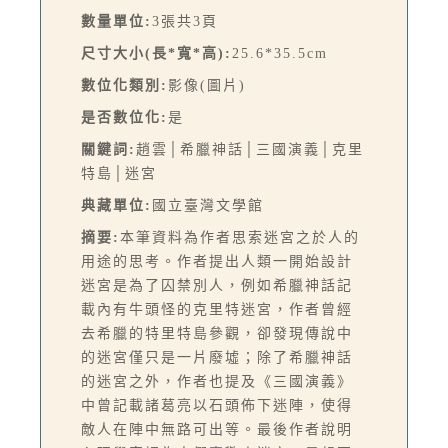
數量單位:
3張共3頁
尺寸大小(長*寬*高):
25.6*35.5cm
數位化類別:
影像(圖片)
是否數位化:
是
關鍵詞:
趙雲│希臘神話│三國演義│克里
特島│迷宮
典藏單位:
國立臺灣文學館
摘要:
本筆資料為作者思索迷宮之於人的
用途的思考。作者提出人類一開始設計
迷宮是為了囚禁別人，例如希臘神話記
載內有牛頭怪的克里特迷宮，作者曾經
去希臘的特里特島參觀，卻發現傳說中
的迷宮僅只是一片廢墟；除了希臘神話
的迷宮之外，作者也提及《三國演義》
中曾記載諸葛亮以石頭佈下迷陣，使得
敵人在陣中無路可出等。最後作者說明