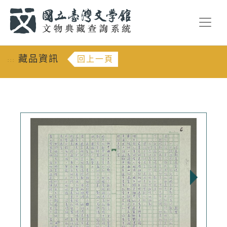
跳到主要內容
:::
藏品資訊
回上一頁
:::