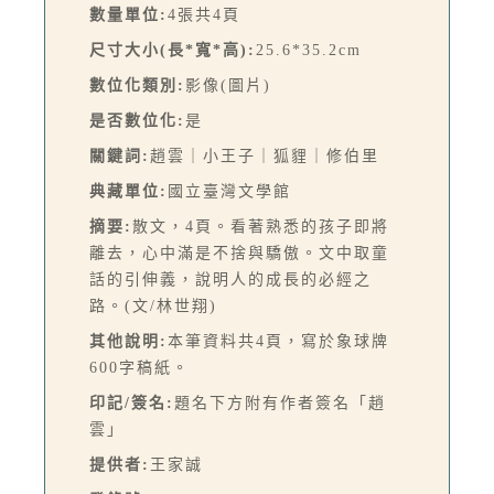
數量單位:
4張共4頁
尺寸大小(長*寬*高):
25.6*35.2cm
數位化類別:
影像(圖片)
是否數位化:
是
關鍵詞:
趙雲｜小王子｜狐貍｜修伯里
典藏單位:
國立臺灣文學館
摘要:
散文，4頁。看著熟悉的孩子即將
離去，心中滿是不捨與驕傲。文中取童
話的引伸義，說明人的成長的必經之
路。(文/林世翔)
其他說明:
本筆資料共4頁，寫於象球牌
600字稿紙。
印記/簽名:
題名下方附有作者簽名「趙
雲」
提供者:
王家誠