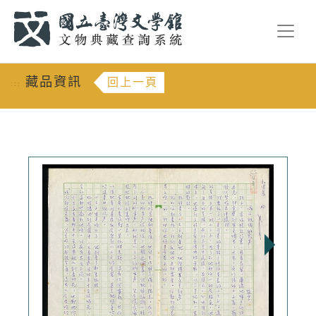
跳到主要內容
:::
藏品資訊
回上一頁
:::