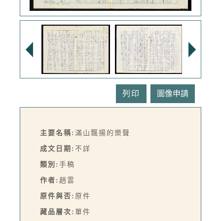
列印
主要名稱:
滿山飄揚的樂聲
成文日期:
不詳
類別:
手稿
作者:
趙雲
原件與否:
原件
藏品層次:
單件