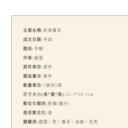
主要名稱:
死與春天
成文日期:
不詳
類別:
手稿
作者:
趙雲
原件與否:
原件
藏品層次:
單件
數量單位:
5張共5頁
尺寸大小(長*寬*高):
25.7*34.1cm
數位化類別:
影像(圖片)
是否數位化:
是
關鍵詞:
趙雲｜死｜春天｜自殺｜生死