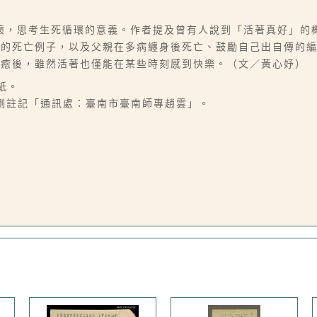
懷，思考生死循環的意義。作者提及曾有人說到「活著真好」的
人的死亡例子，以及父親在多病纏身後死亡、鼓勵自己出自傳的
痊癒後，雖然活著也僅能在某些時刻感到快樂。（文／黃心妤）
紙。
左側註記「通訊處：臺南市臺南師專趙雲」。