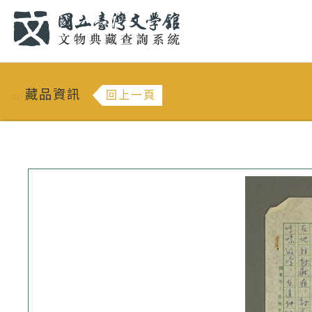
跳到主要內容
:::
藏品資訊
回上一頁
:::