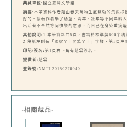
典藏單位:
國立臺灣文學館
摘要:
本筆資料作者藉由春天萬物生氣蓬勃的景色抒
好的。接著作者舉了幼童、青年、壯年等不同年齡
出活著不全然等同快樂的意思，而自己在身染重病
其他說明:
1.本筆資料共5頁，書寫於標準牌600字稿
2.稿紙左側有「國家至上民族至上」字樣，第5頁
印記/簽名:
第1頁右下角有趙雲簽名。
提供者:
趙雲
登錄號:
NMTL20150270040
-相關藏品-