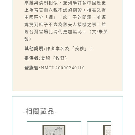
來越與清朝相似，並列舉許多中國歷史
上為當官而六親不認的例證。接著又提
中國區分「嫡」「庶」子的問題，並娓
娓提到庶子不去為蔣夫人接機之事，並
喻台灣官場比清代更加無恥。（文/朱英
韶）
其他說明:
作者本名為「姜穆」。
提供者:
姜穆（牧野）
登錄號:
NMTL20090240110
-相關藏品-