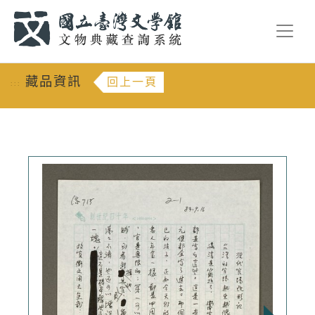
跳到主要內容
:::
藏品資訊
回上一頁
:::