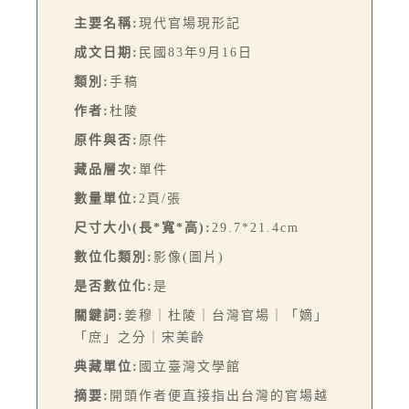
主要名稱:
現代官場現形記
成文日期:
民國83年9月16日
類別:
手稿
作者:
杜陵
原件與否:
原件
藏品層次:
單件
數量單位:
2頁/張
尺寸大小(長*寬*高):
29.7*21.4cm
數位化類別:
影像(圖片)
是否數位化:
是
關鍵詞:
姜穆｜杜陵｜台灣官場｜「嫡」
「庶」之分｜宋美齡
典藏單位:
國立臺灣文學館
摘要:
開頭作者便直接指出台灣的官場越