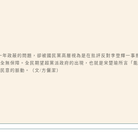
一年政蔽的問題，卻被國民黨高層視為是在批評反對李登輝一事
安全無保障。全民期望超黨派政府的出現，也就是宋楚瑜所言「
民意的脈動。（文/方儷潔）