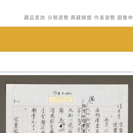
藏品查詢
分類瀏覽
典藏精選
作者瀏覽
圖像