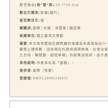
尺寸大小(長*寬*高):
29.7*20.9cm
數位化類別:
影像(圖片)
是否數位化:
是
關鍵詞:
姜穆│杜陵｜宋楚瑜│國民黨
典藏單位:
國立臺灣文學館
摘要:
本文為宋楚瑜在國際廳的演講並未直接指出十
聽眾心裡有數，因為現在的政府道德敗壞、社會治
立方向、解問題、創造幸福」的超黨派政府，這才是
其他說明:
作者本名為「姜穆」。
提供者:
姜穆（牧野）
登錄號:
NMTL20090240451