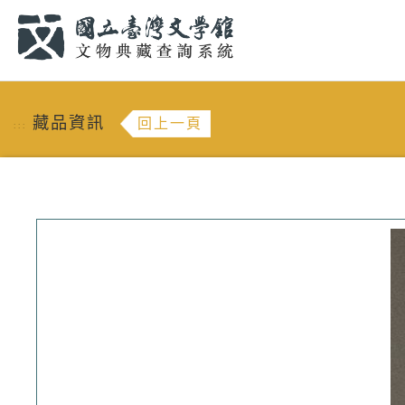
跳到主要內容
:::
藏品資訊
回上一頁
:::