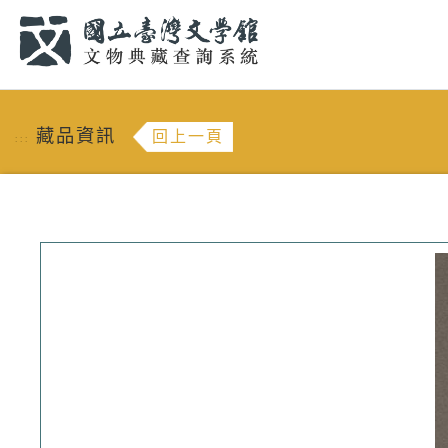
跳到主要內容
:::
藏品資訊
回上一頁
:::