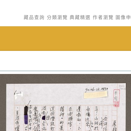
藏品查詢
分類瀏覽
典藏精選
作者瀏覽
圖像