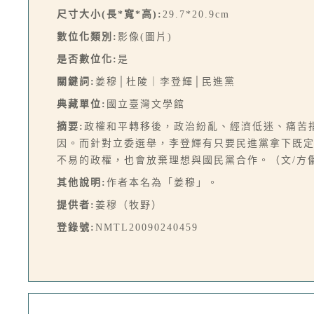
尺寸大小(長*寬*高):
29.7*20.9cm
數位化類別:
影像(圖片)
是否數位化:
是
關鍵詞:
姜穆│杜陵｜李登輝│民進黨
典藏單位:
國立臺灣文學館
摘要:
政權和平轉移後，政治紛亂、經濟低迷、痛苦
因。而針對立委選舉，李登輝有只要民進黨拿下既
不易的政權，也會放棄理想與國民黨合作。（文/方
其他說明:
作者本名為「姜穆」。
提供者:
姜穆（牧野）
登錄號:
NMTL20090240459