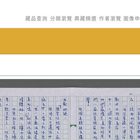
藏品查詢
分類瀏覽
典藏精選
作者瀏覽
圖像