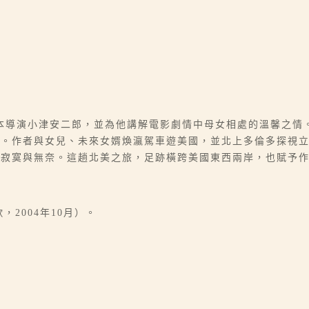
本導演小津安二郎，並為他講解電影劇情中母女相處的溫馨之情
行。作者與女兒、未來女婿煥瀛駕車遊美國，並北上多倫多探視
的寂寞與無奈。這趟北美之旅，足跡橫跨美國東西兩岸，也賦予
2004年10月）。