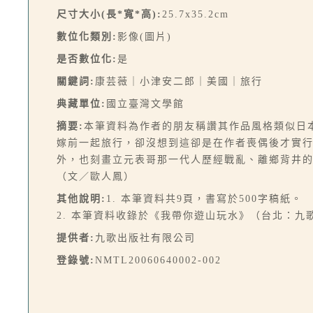
尺寸大小(長*寬*高):
25.7x35.2cm
數位化類別:
影像(圖片)
是否數位化:
是
關鍵詞:
康芸薇｜小津安二郎｜美國｜旅行
典藏單位:
國立臺灣文學館
摘要:
本筆資料為作者的朋友稱讚其作品風格類似日
嫁前一起旅行，卻沒想到這卻是在作者喪偶後才實
外，也刻畫立元表哥那一代人歷經戰亂、離鄉背井
（文／歐人鳳）
其他說明:
1. 本筆資料共9頁，書寫於500字稿紙。
2. 本筆資料收錄於《我帶你遊山玩水》（台北：九歌，
提供者:
九歌出版社有限公司
登錄號:
NMTL20060640002-002