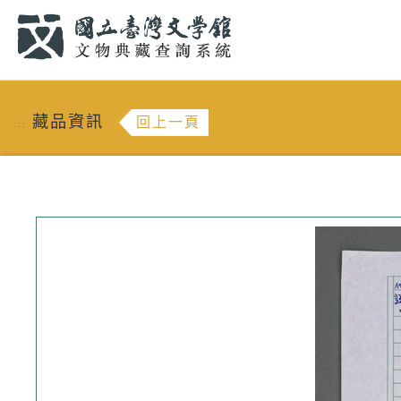
跳到主要內容
:::
藏品資訊
回上一頁
:::