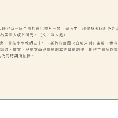
大峽谷時一同合照的彩色照片一幀，畫面中，邵僩身著暗紅色外
則為美國大峽谷風光。（文／歐人鳳）
-11-23），作家，曾任小學教師三十年、新竹救國團《自強月刊》主編
有論述、散文、兒童文學與電影劇本等其他創作。創作主題多以
品為同時期所拍攝。