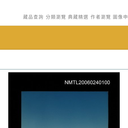
藏品查詢
分類瀏覽
典藏精選
作者瀏覽
圖像