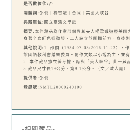
是否數位化:
否
關鍵詞:
邵僩｜楊雪娥｜合照｜美國大峽谷
典藏單位:
國立臺灣文學館
摘要:
本件藏品為作家邵僩與其夫人楊雪娥遊歷美國
身著全套紅色運動服，二人站立於圍欄前方，身後
其他說明:
1. 邵僩（1934-07-03/2016
館國語教科書編審委員。創作文類以小說為主，並
2. 本件藏品據衣著考據，應與「美大峽谷」此一藏
3.藏品尺寸長19公分、寬9.1公分。（文／歐人鳳）
提供者:
邵僩
登錄號:
NMTL20060240100
-相關藏品-