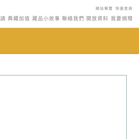
網站導覽
快速查詢
申請
典藏加值
藏品小故事
聯絡我們
開放資料
我要捐贈