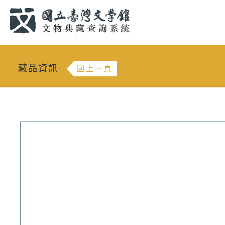
跳到主要內容
:::
藏品資訊
回上一頁
:::