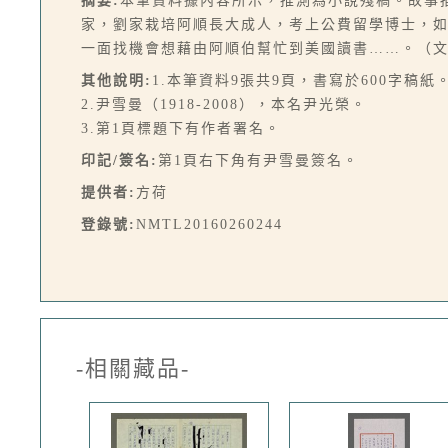
摘要:
本筆資料據內容所示，推測為小說殘稿。故事
家，劉家栽培阿順長大成人，考上公費留學博士，
一面找機會想藉由阿順伯幫忙到美國讀書……。（
其他說明:
1.本筆資料9張共9頁，書寫於600字稿紙
2.尹雪曼（1918-2008），本名尹光榮。
3.第1頁標題下有作者署名。
印記/簽名:
第1頁右下角有尹雪曼簽名。
提供者:
方荷
登錄號:
NMTL20160260244
-相關藏品-