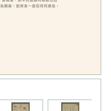
了雙親後，劉中鈞邀請阿順跟他回
名為賴森，劉榮泰一面招待阿順伯，