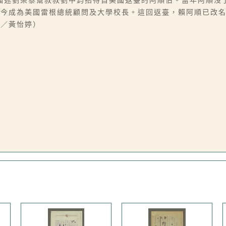
描述劉榮泰幫叔叔劉中鈞招待自美國返臺的阿順伯。當年阿順沒
如今成為美國雷根總統顧問及大學校長。這回返臺，賴阿順已改
文／黃怡婷）
。