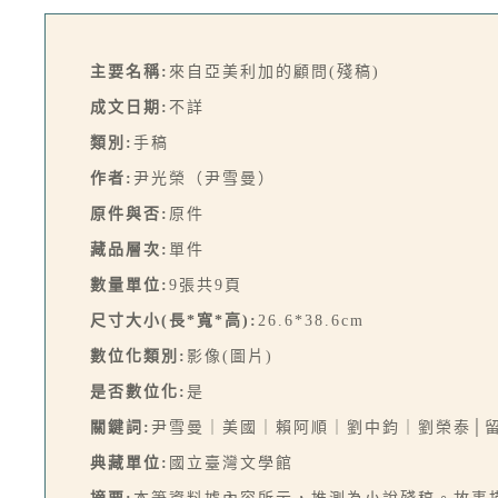
主要名稱:
來自亞美利加的顧問(殘稿)
成文日期:
不詳
類別:
手稿
作者:
尹光榮（尹雪曼）
原件與否:
原件
藏品層次:
單件
數量單位:
9張共9頁
尺寸大小(長*寬*高):
26.6*38.6cm
數位化類別:
影像(圖片)
是否數位化:
是
關鍵詞:
尹雪曼｜美國｜賴阿順｜劉中鈞｜劉榮泰│
典藏單位:
國立臺灣文學館