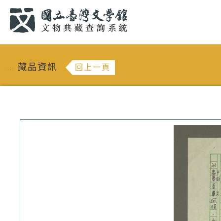
跳到主要內容
:::
藏品資訊
回上一頁
:::