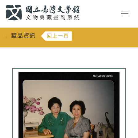
跳到主要內容
:::
藏品資訊
回上一頁
:::