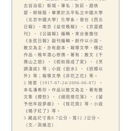
古自治區）新城，筆名：狄荻、趙俠
碧、柳綠蔭，畢業於北平私立中國大學
（北京中國大學）化學系，曾任《西北
日報》、南京《益世晚報》、《京滬週
刊》、《公論報》編輯，來台後擔任
《全民日報》副刊編輯。創作以小說、
散文為主，亦有劇本、報導文學、傳記
作品，晚年潛心修佛，著有：散文《千
佛山之戀》、《假如我成了家》、《烹
調漫談》等；小說《逝水》、《逃婚以
外》等；報導文學《非花之花》等。
2.琦君（1917-07-24/2006-06-07），
本名潘希珍。作品以散文為主，著有散
文集《煙愁》、《細雨燈花落》、《留
予他年說夢痕》、《桂花雨》等，小說
《橘子紅了》等。
3.藏品尺寸長8.7公分，寬12.2公分。
（文／高維志）