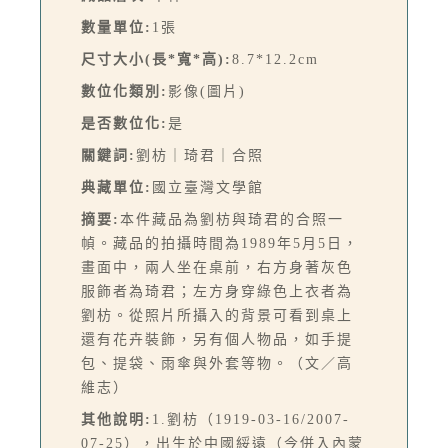
數量單位:
1張
尺寸大小(長*寬*高):
8.7*12.2cm
數位化類別:
影像(圖片)
是否數位化:
是
關鍵詞:
劉枋｜琦君｜合照
典藏單位:
國立臺灣文學館
摘要:
本件藏品為劉枋與琦君的合照一
幀。藏品的拍攝時間為1989年5月5日，
畫面中，兩人坐在桌前，右方身著灰色
服飾者為琦君；左方身穿綠色上衣者為
劉枋。從照片所攝入的背景可看到桌上
還有花卉裝飾，另有個人物品，如手提
包、提袋、雨傘與外套等物。（文／高
維志）
其他說明:
1.劉枋（1919-03-16/2007-
07-25），出生於中國綏遠（今併入內蒙