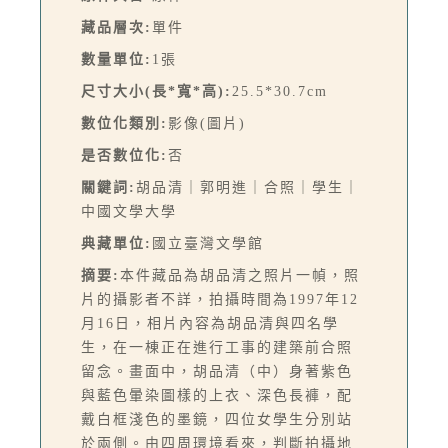
藏品層次:
單件
數量單位:
1張
尺寸大小(長*寬*高):
25.5*30.7cm
數位化類別:
影像(圖片)
是否數位化:
否
關鍵詞:
胡品清｜郭明進｜合照｜學生｜
中國文學大學
典藏單位:
國立臺灣文學館
摘要:
本件藏品為胡品清之照片一幀，照
片的攝影者不詳，拍攝時間為1997年12
月16日，相片內容為胡品清與四名學
生，在一棟正在進行工事的建築前合照
留念。畫面中，胡品清（中）身著紫色
與藍色暈染圖樣的上衣、深色長褲，配
戴白框淺色的墨鏡，四位女學生分別站
於兩側。由四周環境看來，判斷拍攝地