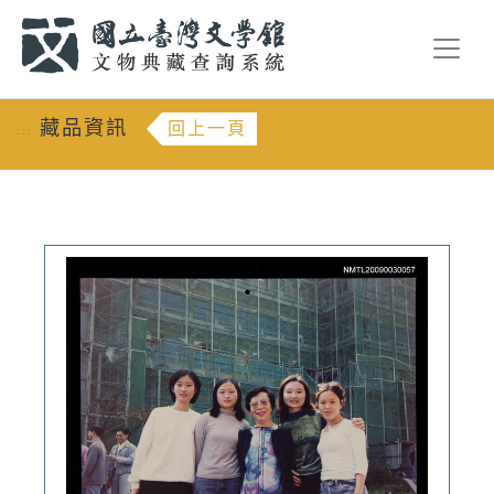
跳到主要內容
:::
藏品資訊
回上一頁
:::