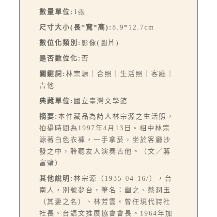
數量單位:
1張
尺寸大小(長*寬*高):
8.9*12.7cm
數位化類別:
影像(圖片)
是否數位化:
否
關鍵詞:
林宗源｜合照｜生活照｜客廳｜
吉他
典藏單位:
國立臺灣文學館
摘要:
本件藏品為詩人林宗源之生活照，
拍攝時間為1997年4月13日。相中林宗
源著白色衣褲，一手拿菸，坐於客廳沙
發之中，聆聽友人演奏吉他。（文／蔣
富璧）
其他說明:
林宗源（1935-04-16/），台
南人，別號夢台，筆名：幽之、蔡潤玉
（其妻之名）、林芳雲。曾任現代詩社
社長、台語文推展協會會長。1964年加