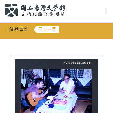
跳到主要內容
:::
藏品資訊
回上一頁
:::