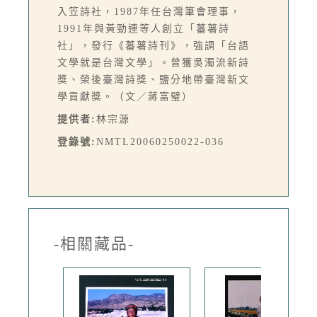
入笠詩社，1987年任台灣筆會理事，
1991年與黃勁連等人創立「蕃薯詩
社」，發行《蕃薯詩刊》，強調「台語
文學就是台灣文學」。曾獲吳濁流新詩
獎、榮後臺灣詩獎、鹽分地帶臺灣新文
學貢獻獎。（文／蔣富璧）
提供者:
林宗源
登錄號:
NMTL20060250022-036
-相關藏品-