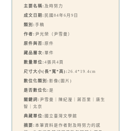
主要名稱:
及時努力
成文日期:
民國84年6月9日
類別:
手稿
作者:
尹光榮（尹雪曼）
原件與否:
原件
藏品層次:
單件
數量單位:
4張共4頁
尺寸大小(長*寬*高):
26.4*19.4cm
數位化類別:
影像(圖片)
是否數位化:
是
關鍵詞:
尹雪曼｜陳紀瀅｜蔣百里｜唐生
智｜北京
典藏單位:
國立臺灣文學館
摘要:
本筆資料是作者對及時努力的感