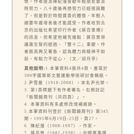
懷。作者提及陳紀瀅曾勸年輕朋友要及
時努力，八十歲後再想努力已經很困難
了，但是對於時間寶貴的體悟，年輕人
總要年歲增長後才能感受。作者收到北
京的出版社希望印行作者《蔣百里傳》
的訊息，但希望他補充幾點：蔣百里保
護唐生智的經過、「雙十二」事變。作
者既高興又著急，認為體力與精神不如
前，有點力不從心。（文／邱月亭）
其他說明:
1.本筆資料4張共4頁，書寫於
300字國軍新文藝運動學術研討會稿紙。
2.尹雪曼（1918-2008），本名尹光榮。
3. 第1頁標題下有作者署名，右側註記
「新聞鏡周刊（共四頁）」。
4. 本筆資料有多處修改增補痕跡。
5.本筆資料刊登於《新聞鏡周刊》第345
期，1995年6月19日-25日，頁27。
6. 陳紀瀅（1908-1997），作家。
7. 蔣百里（1882-1938），中國軍事理