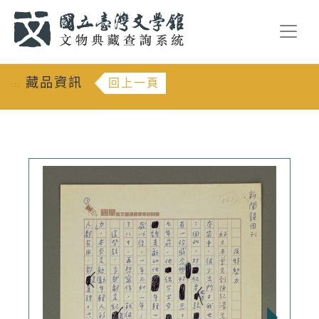
跳到主要內容
:::
藏品資訊
回上一頁
:::