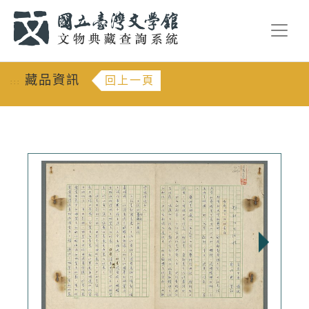
跳到主要內容
:::
藏品資訊
回上一頁
:::