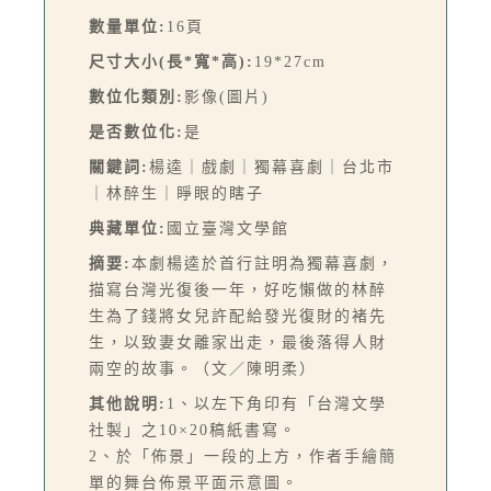
數量單位:
16頁
尺寸大小(長*寬*高):
19*27cm
數位化類別:
影像(圖片)
是否數位化:
是
關鍵詞:
楊逵｜戲劇｜獨幕喜劇｜台北市
｜林醉生｜睜眼的瞎子
典藏單位:
國立臺灣文學館
摘要:
本劇楊逵於首行註明為獨幕喜劇，
描寫台灣光復後一年，好吃懶做的林醉
生為了錢將女兒許配給發光復財的褚先
生，以致妻女離家出走，最後落得人財
兩空的故事。（文／陳明柔）
其他說明:
1、以左下角印有「台灣文學
社製」之10×20稿紙書寫。
2、於「佈景」一段的上方，作者手繪簡
單的舞台佈景平面示意圖。