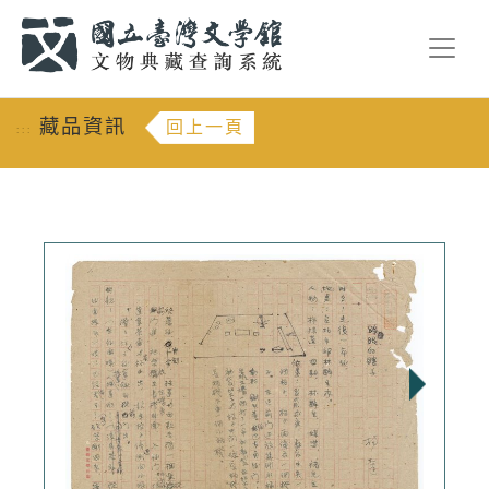
跳到主要內容
:::
藏品資訊
回上一頁
:::