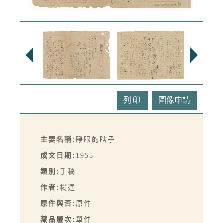
列印
主要名稱:
睜眼的瞎子
成文日期:
1955
類別:
手稿
作者:
楊逵
原件與否:
原件
藏品層次:
單件