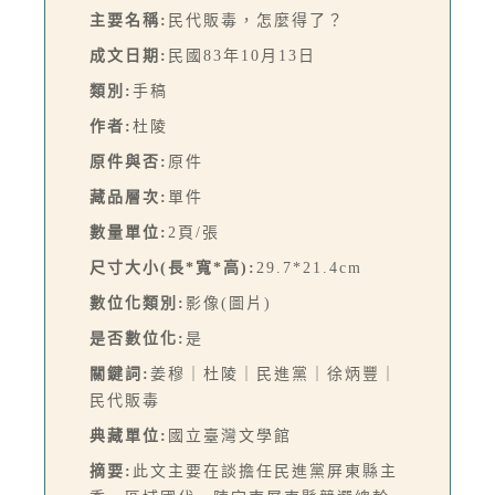
主要名稱:
民代販毒，怎麼得了？
成文日期:
民國83年10月13日
類別:
手稿
作者:
杜陵
原件與否:
原件
藏品層次:
單件
數量單位:
2頁/張
尺寸大小(長*寬*高):
29.7*21.4cm
數位化類別:
影像(圖片)
是否數位化:
是
關鍵詞:
姜穆｜杜陵｜民進黨｜徐炳豐｜
民代販毒
典藏單位:
國立臺灣文學館
摘要:
此文主要在談擔任民進黨屏東縣主