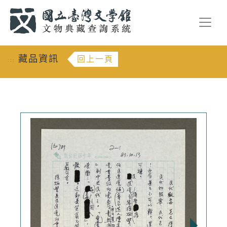
跳到主要內容
:::
藏品資訊
回上一頁
:::