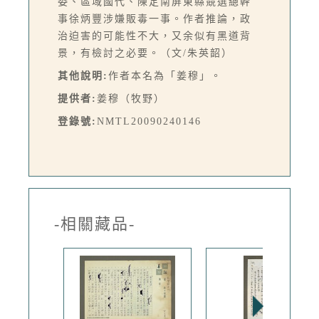
委、區域國代、陳定南屏東縣競選總幹
事徐炳豐涉嫌販毒一事。作者推論，政
治迫害的可能性不大，又余似有黑道背
景，有檢討之必要。（文/朱英韶）
其他說明:
作者本名為「姜穆」。
提供者:
姜穆（牧野）
登錄號:
NMTL20090240146
-相關藏品-