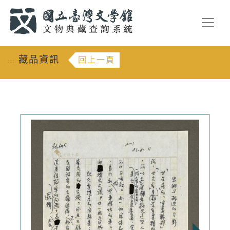
跳到主要內容
:::
藏品資訊
回上一頁
:::