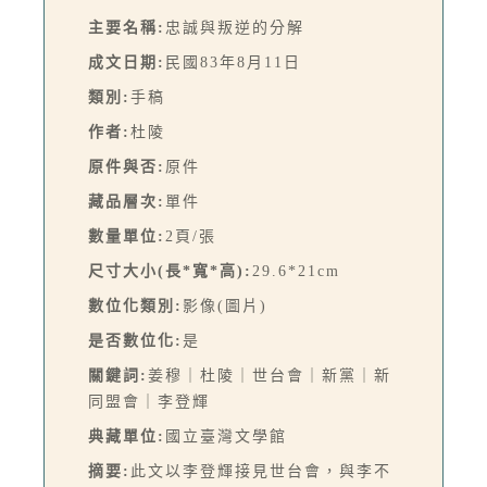
主要名稱:
忠誠與叛逆的分解
成文日期:
民國83年8月11日
類別:
手稿
作者:
杜陵
原件與否:
原件
藏品層次:
單件
數量單位:
2頁/張
尺寸大小(長*寬*高):
29.6*21cm
數位化類別:
影像(圖片)
是否數位化:
是
關鍵詞:
姜穆｜杜陵｜世台會｜新黨｜新
同盟會｜李登輝
典藏單位:
國立臺灣文學館
摘要:
此文以李登輝接見世台會，與李不