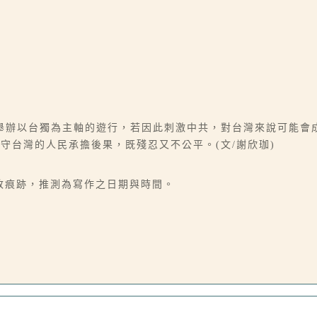
舉辦以台獨為主軸的遊行，若因此刺激中共，對台灣來說可能會
守台灣的人民承擔後果，既殘忍又不公平。(文/謝欣珈)
1」有塗改痕跡，推測為寫作之日期與時間。