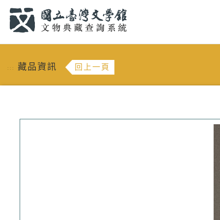
跳到主要內容
:::
藏品資訊
回上一頁
:::