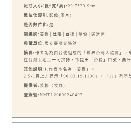
尺寸大小(長*寬*高):
29.7*20.9cm
數位化類別:
影像(圖片)
是否數位化:
是
關鍵詞:
姜穆│杜陵│台獨│華僑│民進黨
典藏單位:
國立臺灣文學館
摘要:
作者認為由台僑組成的「世界台灣人協會」，
在台灣土地上一同拚搏，卻提出「台獨」口號，要死
其他說明:
1.作者本名為「姜穆」。
2.5-1頁上方標示「90.03.19.1100」，「1
提供者:
姜穆（牧野）
登錄號:
NMTL20090240492