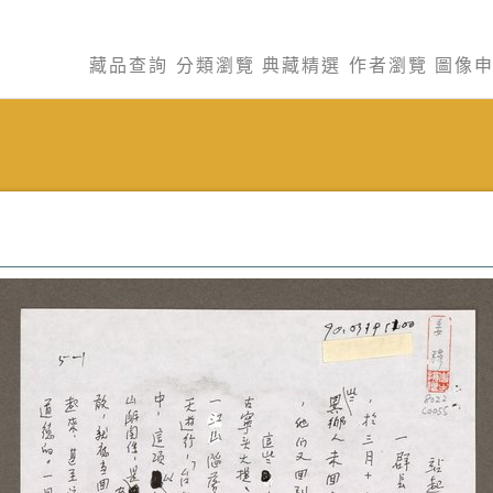
藏品查詢
分類瀏覽
典藏精選
作者瀏覽
圖像