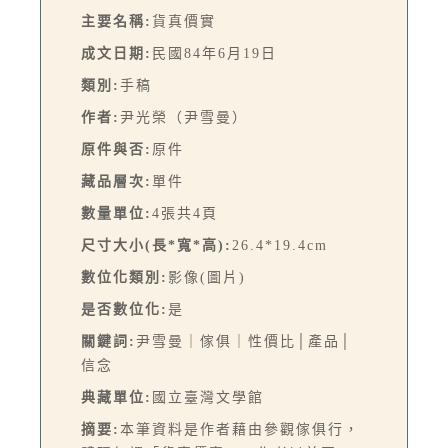
主要名稱:
貨真價實
成文日期:
民國84年6月19日
類別:
手稿
作者:
尹光榮（尹雪曼）
原件與否:
原件
藏品層次:
單件
數量單位:
4張共4頁
尺寸大小(長*寬*高):
26.4*19.4cm
數位化類別:
影像(圖片)
是否數位化:
是
關鍵詞:
尹雪曼｜傢俱｜性價比│產品│
信念
典藏單位:
國立臺灣文學館
摘要:
本筆資料是作者藉由參觀傢俱行，