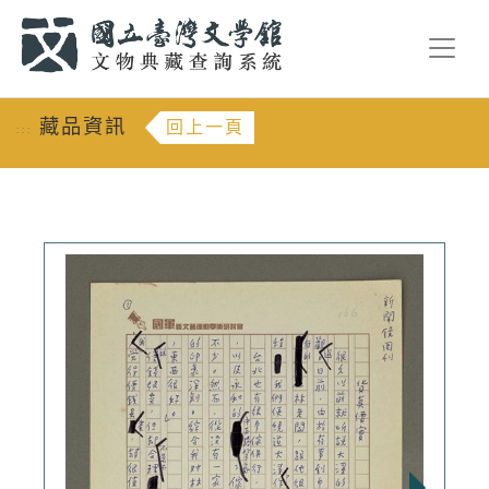
跳到主要內容
:::
藏品資訊
回上一頁
:::