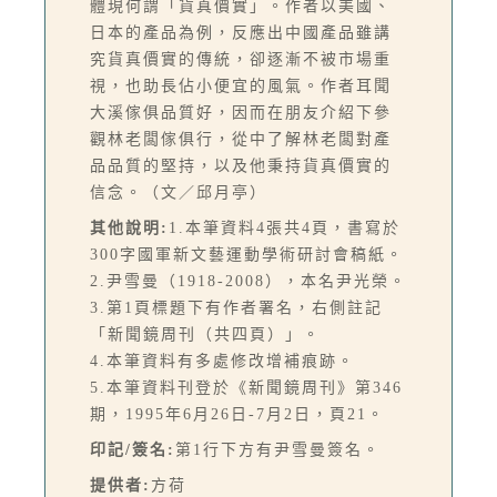
體現何謂「貨真價實」。作者以美國、
日本的產品為例，反應出中國產品雖講
究貨真價實的傳統，卻逐漸不被市場重
視，也助長佔小便宜的風氣。作者耳聞
大溪傢俱品質好，因而在朋友介紹下參
觀林老闆傢俱行，從中了解林老闆對產
品品質的堅持，以及他秉持貨真價實的
信念。（文／邱月亭）
其他說明:
1.本筆資料4張共4頁，書寫於
300字國軍新文藝運動學術研討會稿紙。
2.尹雪曼（1918-2008），本名尹光榮。
3.第1頁標題下有作者署名，右側註記
「新聞鏡周刊（共四頁）」。
4.本筆資料有多處修改增補痕跡。
5.本筆資料刊登於《新聞鏡周刊》第346
期，1995年6月26日-7月2日，頁21。
印記/簽名:
第1行下方有尹雪曼簽名。
提供者:
方荷